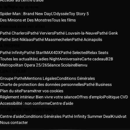
Accéder au centre d'aide
à l'affiche au cinéma
Spider-Man : Brand New Day
L'Odyssée
Toy Story 5
Des Minions et Des Monstres
Tous les films
Cinémas dans vos villes
Pathé Charleroi
Pathé Verviers
Pathé Louvain-la-Neuve
Pathé Genk
Pathé Sint-Niklaas
Pathé Maasmechelen
Pathé Acinapolis
À PROPOS
Pathé Infinity
Pathé Star
IMAX
4DX
Pathé Selected
Relax Seats
Toutes les actualités
Ladies Night
Anniversaire
Carte cadeau
B2B
Metropolitan Opera 25/26
Séance Scolaire
Bienvu
LIENS UTILES
Groupe Pathé
Mentions Légales
Conditions Générales
Charte de protection des données personnelles
Pathé Business
Plan du site
Paramétrer vos cookies
Réglement intérieur Bien vivre votre séance
Offres d'emploi
Politique CVD
Accessibilité : non conforme
Centre d'aide
VOUS AVEZ DES QUESTIONS ?
Centre d'aide
Conditions Générales Pathé Infinity Summer Deal
Kruidvat
Nous contacter