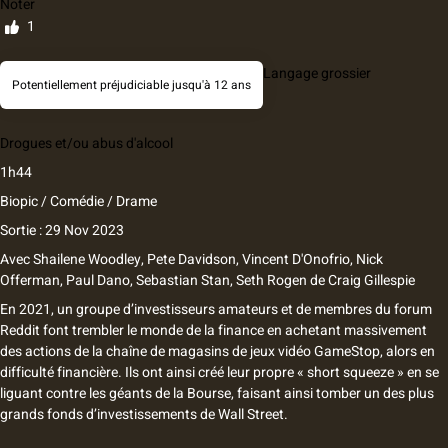
Noter
1
Langage grossier
Potentiellement préjudiciable jusqu'à 12 ans
Drogues et/ou abus d'alcool
1h44
Biopic / Comédie / Drame
Sortie : 29 Nov 2023
Avec
Shailene Woodley, Pete Davidson, Vincent D'Onofrio, Nick
Offerman, Paul Dano, Sebastian Stan, Seth Rogen
de
Craig Gillespie
En 2021, un groupe d’investisseurs amateurs et de membres du forum
Reddit font trembler le monde de la finance en achetant massivement
des actions de la chaîne de magasins de jeux vidéo GameStop, alors en
difficulté financière. Ils ont ainsi créé leur propre « short squeeze » en se
liguant contre les géants de la Bourse, faisant ainsi tomber un des plus
grands fonds d’investissements de Wall Street.