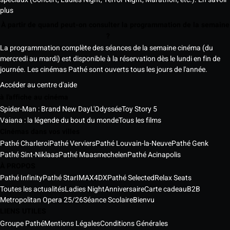
plus
À partir de quand peut-on consulter la programmation de la semaine
?
La programmation complète des séances de la semaine cinéma (du
mercredi au mardi) est disponible à la réservation dès le lundi en fin de
journée. Les cinémas Pathé sont ouverts tous les jours de l'année.
Accéder au centre d'aide
à l'affiche au cinéma
Spider-Man : Brand New Day
L'Odyssée
Toy Story 5
Vaiana : la légende du bout du monde
Tous les films
Cinémas dans vos villes
Pathé Charleroi
Pathé Verviers
Pathé Louvain-la-Neuve
Pathé Genk
Pathé Sint-Niklaas
Pathé Maasmechelen
Pathé Acinapolis
À PROPOS
Pathé Infinity
Pathé Star
IMAX
4DX
Pathé Selected
Relax Seats
Toutes les actualités
Ladies Night
Anniversaire
Carte cadeau
B2B
Metropolitan Opera 25/26
Séance Scolaire
Bienvu
LIENS UTILES
Groupe Pathé
Mentions Légales
Conditions Générales