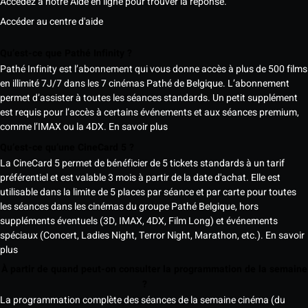
Accédez à notre Aide en ligne pour trouver la réponse.
Accéder au centre d'aide
Qu’est-ce que Pathé Infinity ?
Pathé Infinity est l’abonnement qui vous donne accès à plus de 500 films
en illimité 7J/7 dans les 7 cinémas Pathé de Belgique. L’abonnement
permet d’assister à toutes les séances standards. Un petit supplément
est requis pour l’accès à certains événements et aux séances premium,
comme l’IMAX ou la 4DX.
En savoir plus
Qu’est-ce qu’une CineCard 5 ?
La CineCard 5 permet de bénéficier de 5 tickets standards à un tarif
préférentiel et est valable 3 mois à partir de la date d'achat. Elle est
utilisable dans la limite de 5 places par séance et par carte pour toutes
les séances dans les cinémas du groupe Pathé Belgique, hors
suppléments éventuels (3D, IMAX, 4DX, Film Long) et événements
spéciaux (Concert, Ladies Night, Terror Night, Marathon, etc.).
En savoir
plus
À partir de quand peut-on consulter la programmation de la semaine
?
La programmation complète des séances de la semaine cinéma (du