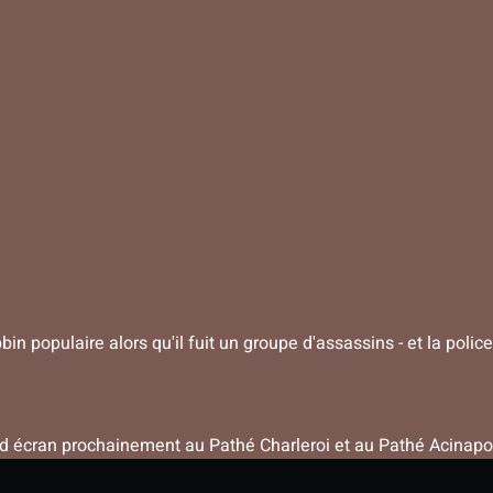
bin populaire alors qu'il fuit un groupe d'assassins - et la police
nd écran prochainement au Pathé Charleroi et au Pathé Acinapo