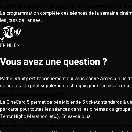
À partir de quand peut-on consulter la programmation de la 
La programmation complète des séances de la semaine cinéma (d
les jours de l'année.
FR
NL
EN
Vous avez une question ?
Qu’est-ce que Pathé Infinity ?
Pathé Infinity est l’abonnement qui vous donne accès à plus d
standards. Un petit supplément est requis pour l’accès à cer
Qu’est-ce qu’une CineCard 5 ?
La CineCard 5 permet de bénéficier de 5 tickets standards à un ta
par carte pour toutes les séances dans les cinémas du groupe
Terror Night, Marathon, etc.).
En savoir plus
À partir de quand peut-on consulter la programmation de la 