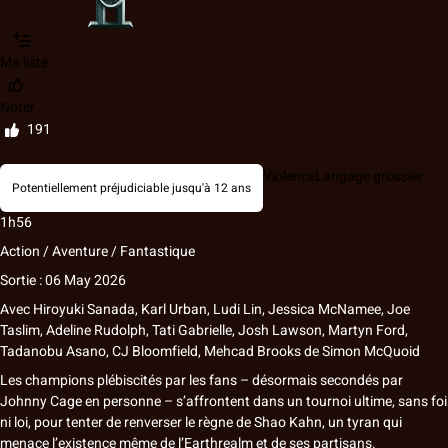
Ma liste
Noter
191
Violence
Langage grossier
Potentiellement préjudiciable jusqu'à 12 ans
1h56
Action / Aventure / Fantastique
Sortie : 06 May 2026
Avec
Hiroyuki Sanada
,
Karl Urban
,
Ludi Lin
,
Jessica McNamee
,
Joe
Taslim
,
Adeline Rudolph
,
Tati Gabrielle
,
Josh Lawson
,
Martyn Ford
,
Tadanobu Asano
,
CJ Bloomfield
,
Mehcad Brooks
de
Simon McQuoid
Les champions plébiscités par les fans – désormais secondés par
Johnny Cage en personne – s’affrontent dans un tournoi ultime, sans foi
ni loi, pour tenter de renverser le règne de Shao Kahn, un tyran qui
menace l’existence même de l’Earthrealm et de ses partisans.