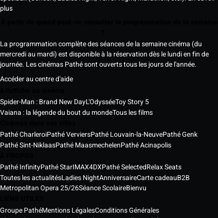
plus
À partir de quand peut-on consulter la programmation de la semaine
?
La programmation complète des séances de la semaine cinéma (du
mercredi au mardi) est disponible à la réservation dès le lundi en fin de
journée. Les cinémas Pathé sont ouverts tous les jours de l'année.
Accéder au centre d'aide
à l'affiche au cinéma
Spider-Man : Brand New Day
L'Odyssée
Toy Story 5
Vaiana : la légende du bout du monde
Tous les films
Cinémas dans vos villes
Pathé Charleroi
Pathé Verviers
Pathé Louvain-la-Neuve
Pathé Genk
Pathé Sint-Niklaas
Pathé Maasmechelen
Pathé Acinapolis
À PROPOS
Pathé Infinity
Pathé Star
IMAX
4DX
Pathé Selected
Relax Seats
Toutes les actualités
Ladies Night
Anniversaire
Carte cadeau
B2B
Metropolitan Opera 25/26
Séance Scolaire
Bienvu
LIENS UTILES
Groupe Pathé
Mentions Légales
Conditions Générales