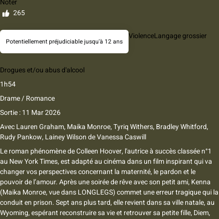
Noter
265
Violence
Langage grossier
Potentiellement préjudiciable jusqu'à 12 ans
Drogues et/ou abus d'alcool
1h54
Drame / Romance
Sortie : 11 Mar 2026
Avec
Lauren Graham, Maika Monroe, Tyriq Withers, Bradley Whitford,
Rudy Pankow, Lainey Wilson
de
Vanessa Caswill
Le roman phénomène de Colleen Hoover, l'autrice à succès classée n°1
au New York Times, est adapté au cinéma dans un film inspirant qui va
changer vos perspectives concernant la maternité, le pardon et le
pouvoir de l’amour. Après une soirée de rêve avec son petit ami, Kenna
(Maika Monroe, vue dans LONGLEGS) commet une erreur tragique qui la
conduit en prison. Sept ans plus tard, elle revient dans sa ville natale, au
Wyoming, espérant reconstruire sa vie et retrouver sa petite fille, Diem,