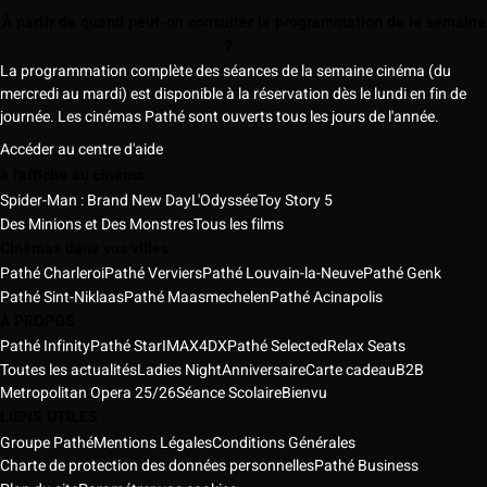
À partir de quand peut-on consulter la programmation de la semaine
?
La programmation complète des séances de la semaine cinéma (du
mercredi au mardi) est disponible à la réservation dès le lundi en fin de
journée. Les cinémas Pathé sont ouverts tous les jours de l'année.
Accéder au centre d'aide
à l'affiche au cinéma
Spider-Man : Brand New Day
L'Odyssée
Toy Story 5
Des Minions et Des Monstres
Tous les films
Cinémas dans vos villes
Pathé Charleroi
Pathé Verviers
Pathé Louvain-la-Neuve
Pathé Genk
Pathé Sint-Niklaas
Pathé Maasmechelen
Pathé Acinapolis
À PROPOS
Pathé Infinity
Pathé Star
IMAX
4DX
Pathé Selected
Relax Seats
Toutes les actualités
Ladies Night
Anniversaire
Carte cadeau
B2B
Metropolitan Opera 25/26
Séance Scolaire
Bienvu
LIENS UTILES
Groupe Pathé
Mentions Légales
Conditions Générales
Charte de protection des données personnelles
Pathé Business