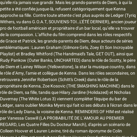
qu'elle n'a jamais vue grandir. Mais les grands-parents de Diem, à qui la
petite a été confiée jusque-là, refusent catégoriquement que Kenna
approche sa fille. Contre toute attente c’est plus auprès de Ledger (Tyriq
Withers, vu dans G.O.A.T, SOUVIENS-TOI…L'ÉTÉ DERNIER), ancien joueur
pro de football américain et propriétaire d'un bar local, qu’elle va trouver
de la compassion. L’affiche du film comprend dans les rôles respectifs
de Grace et Patrick, les grands-parents de Diem, deux acteurs de séries
emblématiques : Lauren Graham (Gilmore Girls, Zoey Et Son Incroyable
Playlist) et Bradley Whitford (The Handmaid’s Tale, GET OUT), ainsi que
Rudy Pankow (Outer Banks, UNCHARTED) dans le rôle de Scotty, le père
de Diem et Lainey Wilson (Yellowstone), la star la musique country, dans
le rôle d’Amy, l’amie et collègue de Kenna. Dans les rôles secondaires, on
retrouvera Jennifer Robertson (Schitt’s Creek) dans le rôle de la
propriétaire de Kenna, Zoe Kosovic (THE SMASHING MACHINE) dans le
rôle de Diem, sa fille, tandis que Hilary Jardine (Holidazed) et Nicholas
Duvernay (The White Lotus 3) viennent compléter l'équipe du bar de
Ledger, sans oublier Monika Myers qui fait ici ses débuts à l'écran dans le
rôle de Lady Diana, la voisine de Kenna. REMINDERS OF HIM est réalisé
par Vanessa Caswill (LA PROBABILITÉ DE L’AMOUR AU PREMIER
REGARD, Les Quatre Filles Du Docteur March), d'après un scénario de
Colleen Hoover et Lauren Levine, tiré du roman éponyme de Colin