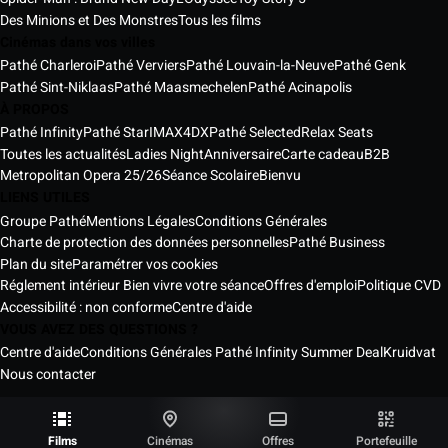
Des Minions et Des Monstres
Tous les films
Cinémas dans vos villes
Pathé Charleroi
Pathé Verviers
Pathé Louvain-la-Neuve
Pathé Genk
Pathé Sint-Niklaas
Pathé Maasmechelen
Pathé Acinapolis
À PROPOS
Pathé Infinity
Pathé Star
IMAX
4DX
Pathé Selected
Relax Seats
Toutes les actualités
Ladies Night
Anniversaire
Carte cadeau
B2B
Metropolitan Opera 25/26
Séance Scolaire
Bienvu
LIENS UTILES
Groupe Pathé
Mentions Légales
Conditions Générales
Charte de protection des données personnelles
Pathé Business
Plan du site
Paramétrer vos cookies
Réglement intérieur Bien vivre votre séance
Offres d'emploi
Politique CVD
Accessibilité : non conforme
Centre d'aide
VOUS AVEZ DES QUESTIONS ?
Centre d'aide
Conditions Générales Pathé Infinity Summer Deal
Kruidvat
Nous contacter
Les Cinémas Pathé Belgique © 2026
Tous droits réservés ®
Films
Cinémas
Offres
Portefeuille