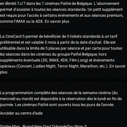
en illimité 7J/7 dans les 7 cinémas Pathé de Belgique. L’abonnement
permet d’assister à toutes les séances standards. Un petit supplément
est requis pour l’accès à certains événements et aux séances premium,
comme l’IMAX ou la 4DX.
En savoir plus
Qu’est-ce qu’une CineCard 5 ?
La CineCard 5 permet de bénéficier de 5 tickets standards à un tarif
préférentiel et est valable 3 mois à partir de la date d'achat. Elle est
utilisable dans la limite de 5 places par séance et par carte pour toutes
les séances dans les cinémas du groupe Pathé Belgique, hors
suppléments éventuels (3D, IMAX, 4DX, Film Long) et événements
spéciaux (Concert, Ladies Night, Terror Night, Marathon, etc.).
En savoir
plus
À partir de quand peut-on consulter la programmation de la semaine
?
La programmation complète des séances de la semaine cinéma (du
mercredi au mardi) est disponible à la réservation dès le lundi en fin de
journée. Les cinémas Pathé sont ouverts tous les jours de l'année.
Accéder au centre d'aide
à l'affiche au cinéma
Spider-Man : Brand New Day
L'Odyssée
Toy Story 5