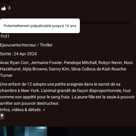
Noter
3
Angoisse
Langage grossier
Potentiellement préjudiciable jusqu'à 16 ans
1h31
Epouvante-Horreur / Thriller
Sortie : 24 Apr 2024
Avec
Ryan Corr, Jermaine Fowler, Penelope Mitchell, Robyn Nevin, Noni
Hazlehurst, Alyla Browne, Danny Kim, Silvia Colloca
de
Kiah Roache-
Turner
Une enfant de 12 adopte une petite araignée dans le secret de sa
chambre à New York. L'animal grandit de façon disproportionnée, tout
comme son appétit pour le sang frais. La jeune fille est la seule à pouvoir
arrêter son pouvoir destructeur.
Infos, vidéos & détails