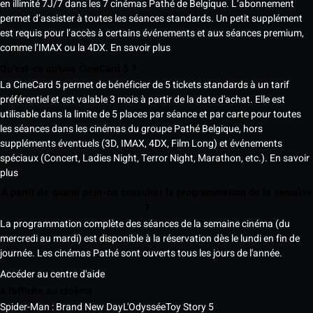
en illimité 7J/7 dans les 7 cinémas Pathé de Belgique. L’abonnement
permet d’assister à toutes les séances standards. Un petit supplément
est requis pour l’accès à certains événements et aux séances premium,
comme l’IMAX ou la 4DX.
En savoir plus
Qu’est-ce qu’une CineCard 5 ?
La CineCard 5 permet de bénéficier de 5 tickets standards à un tarif
préférentiel et est valable 3 mois à partir de la date d'achat. Elle est
utilisable dans la limite de 5 places par séance et par carte pour toutes
les séances dans les cinémas du groupe Pathé Belgique, hors
suppléments éventuels (3D, IMAX, 4DX, Film Long) et événements
spéciaux (Concert, Ladies Night, Terror Night, Marathon, etc.).
En savoir
plus
À partir de quand peut-on consulter la programmation de la semaine
?
La programmation complète des séances de la semaine cinéma (du
mercredi au mardi) est disponible à la réservation dès le lundi en fin de
journée. Les cinémas Pathé sont ouverts tous les jours de l'année.
Accéder au centre d'aide
à l'affiche au cinéma
Spider-Man : Brand New Day
L'Odyssée
Toy Story 5