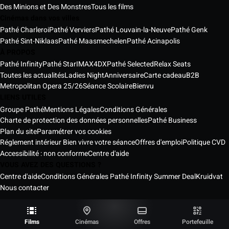
Des Minions et Des Monstres
Tous les films
Cinémas dans vos villes
Pathé Charleroi
Pathé Verviers
Pathé Louvain-la-Neuve
Pathé Genk
Pathé Sint-Niklaas
Pathé Maasmechelen
Pathé Acinapolis
À PROPOS
Pathé Infinity
Pathé Star
IMAX
4DX
Pathé Selected
Relax Seats
Toutes les actualités
Ladies Night
Anniversaire
Carte cadeau
B2B
Metropolitan Opera 25/26
Séance Scolaire
Bienvu
LIENS UTILES
Groupe Pathé
Mentions Légales
Conditions Générales
Charte de protection des données personnelles
Pathé Business
Plan du site
Paramétrer vos cookies
Réglement intérieur Bien vivre votre séance
Offres d'emploi
Politique CVD
Accessibilité : non conforme
Centre d'aide
VOUS AVEZ DES QUESTIONS ?
Centre d'aide
Conditions Générales Pathé Infinity Summer Deal
Kruidvat
Nous contacter
Les Cinémas Pathé Belgique © 2026
Tous droits réservés ®
Films
Cinémas
Offres
Portefeuille