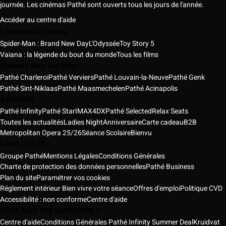
journée. Les cinémas Pathé sont ouverts tous les jours de l'année.
Accéder au centre d'aide
à l'affiche au cinéma
Spider-Man : Brand New Day
L'Odyssée
Toy Story 5
Vaiana : la légende du bout du monde
Tous les films
Cinémas dans vos villes
Pathé Charleroi
Pathé Verviers
Pathé Louvain-la-Neuve
Pathé Genk
Pathé Sint-Niklaas
Pathé Maasmechelen
Pathé Acinapolis
À PROPOS
Pathé Infinity
Pathé Star
IMAX
4DX
Pathé Selected
Relax Seats
Toutes les actualités
Ladies Night
Anniversaire
Carte cadeau
B2B
Metropolitan Opera 25/26
Séance Scolaire
Bienvu
LIENS UTILES
Groupe Pathé
Mentions Légales
Conditions Générales
Charte de protection des données personnelles
Pathé Business
Plan du site
Paramétrer vos cookies
Réglement intérieur Bien vivre votre séance
Offres d'emploi
Politique CVD
Accessibilité : non conforme
Centre d'aide
VOUS AVEZ DES QUESTIONS ?
Centre d'aide
Conditions Générales Pathé Infinity Summer Deal
Kruidvat