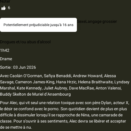
Noter
6
Sexe
Langage grossier
Potentiellement préjudiciable jusqu'à 16 ans
Drogues et/ou abus d'alcool
1h42
Drame
Sortie : 03 Jun 2026
Avec
Caolán O’Gorman
,
Safiya Benaddi
,
Andrew Howard
,
Alessa
Savage
,
Cameron James-King
,
Hana Hrzic
,
Helena Braithwaite
,
Lyndsey
Marshal
,
Kate Kennedy
,
Juliet Aubrey
,
Dave MacRae
,
Anton Valensi
,
Buddy Skelton
de
Muriel d’Ansembourg
Pour Alec, qui vit seul une relation toxique avec son père Dylan, acteur X,
le désir se confond avec le porno. Son quotidien devient de plus en plus
difficile à dissimuler lorsqu’il se rapproche de Nina, une camarade de
classe. Pour s’ouvrir à ses sentiments, Alec devra se libérer et accepter
de se mettre à nu.