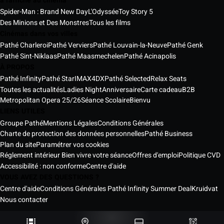
à l'affiche au cinéma
Spider-Man : Brand New Day
L'Odyssée
Toy Story 5
Des Minions et Des Monstres
Tous les films
Cinémas dans vos villes
Pathé Charleroi
Pathé Verviers
Pathé Louvain-la-Neuve
Pathé Genk
Pathé Sint-Niklaas
Pathé Maasmechelen
Pathé Acinapolis
À PROPOS
Pathé Infinity
Pathé Star
IMAX
4DX
Pathé Selected
Relax Seats
Toutes les actualités
Ladies Night
Anniversaire
Carte cadeau
B2B
Metropolitan Opera 25/26
Séance Scolaire
Bienvu
LIENS UTILES
Groupe Pathé
Mentions Légales
Conditions Générales
Charte de protection des données personnelles
Pathé Business
Plan du site
Paramétrer vos cookies
Réglement intérieur Bien vivre votre séance
Offres d'emploi
Politique CVD
Accessibilité : non conforme
Centre d'aide
VOUS AVEZ DES QUESTIONS ?
Centre d'aide
Conditions Générales Pathé Infinity Summer Deal
Kruidvat
Nous contacter
Les Cinémas Pathé Belgique © 2026