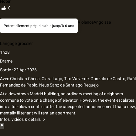
Noter
0
Violence
Angoisse
Potentiellement préjudiciable jusqu'à 6 ans
Langage grossier
1h28
Drame
Sortie : 22 Apr 2026
Avec
Christian Checa, Clara Lago, Tito Valverde, Gonzalo de Castro, Raúl
Fernández de Pablo, Neus Sanz
de
Santiago Requejo
At a downtown Madrid building, an ordinary meeting of neighbors
commune to vote on a change of elevator. However, the event escalates
into a full-blown conflict after the unexpected announcement that a new,
mentally ill tenant will rent an apartment.
Infos, vidéos & détails