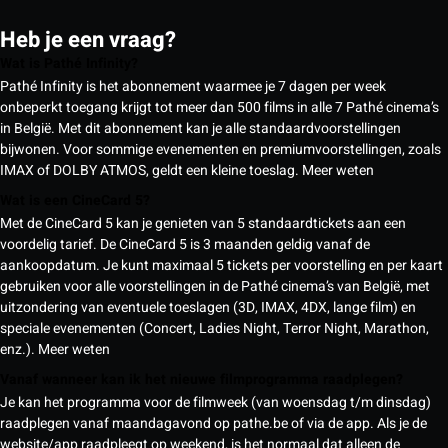
Heb je een vraag?
Wat is Pathé Infinity?
Pathé Infinity is het abonnement waarmee je 7 dagen per week
onbeperkt toegang krijgt tot meer dan 500 films in alle 7 Pathé cinema’s
in België. Met dit abonnement kan je alle standaardvoorstellingen
bijwonen. Voor sommige evenementen en premiumvoorstellingen, zoals
IMAX of DOLBY ATMOS, geldt een kleine toeslag.
Meer weten
Wat is een CineCard 5?
Met de CineCard 5 kan je genieten van 5 standaardtickets aan een
voordelig tarief. De CineCard 5 is 3 maanden geldig vanaf de
aankoopdatum. Je kunt maximaal 5 tickets per voorstelling en per kaart
gebruiken voor alle voorstellingen in de Pathé cinema’s van België, met
uitzondering van eventuele toeslagen (3D, IMAX, 4DX, lange film) en
speciale evenementen (Concert, Ladies Night, Terror Night, Marathon,
enz.).
Meer weten
Vanaf wanneer kan ik het nieuwe filmprogramma raadplegen?
Je kan het programma voor de filmweek (van woensdag t/m dinsdag)
raadplegen vanaf maandagavond op pathe.be of via de app. Als je de
website/app raadpleegt op weekend, is het normaal dat alleen de