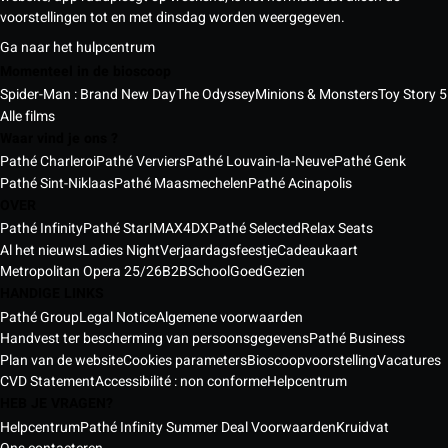
voorstellingen tot en met dinsdag worden weergegeven.
Ga naar het hulpcentrum
Momenteel in de bioscoop
Spider-Man : Brand New Day
The Odyssey
Minions & Monsters
Toy Story 5
Alle films
Waar vind je ons ?
Pathé Charleroi
Pathé Verviers
Pathé Louvain-la-Neuve
Pathé Genk
Pathé Sint-Niklaas
Pathé Maasmechelen
Pathé Acinapolis
OVER
Pathé Infinity
Pathé Star
IMAX
4DX
Pathé Selected
Relax Seats
Al het nieuws
Ladies Night
Verjaardagsfeestje
Cadeaukaart
Metropolitan Opera 25/26
B2B
School
GoedGezien
HANDIGE LINKS
Pathé Group
Legal Notice
Algemene voorwaarden
Handvest ter bescherming van persoonsgegevens
Pathé Business
Plan van de website
Cookies parameters
Bioscoopvoorstelling
Vacatures
CVD Statement
Accessibilité : non conforme
Helpcentrum
HEB JE VRAGEN?
Helpcentrum
Pathé Infinity Summer Deal Voorwaarden
Kruidvat