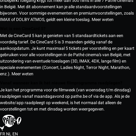
onbeperkt toegang krijgt tot meer dan 500 films in alle 7 Pathé cinema’s
in België. Met dit abonnement kan je alle standaardvoorstellingen
bijwonen. Voor sommige evenementen en premiumvoorstellingen, zoals
IMAX of DOLBY ATMOS, geldt een kleine toeslag.
Meer weten
Wat is een CineCard 5?
Met de CineCard 5 kan je genieten van 5 standaardtickets aan een
voordelig tarief. De CineCard 5 is 3 maanden geldig vanaf de
aankoopdatum. Je kunt maximaal 5 tickets per voorstelling en per kaart
gebruiken voor alle voorstellingen in de Pathé cinema’s van België, met
uitzondering van eventuele toeslagen (3D, IMAX, 4DX, lange film) en
speciale evenementen (Concert, Ladies Night, Terror Night, Marathon,
enz.).
Meer weten
Vanaf wanneer kan ik het nieuwe filmprogramma raadplegen?
Je kan het programma voor de filmweek (van woensdag t/m dinsdag)
raadplegen vanaf maandagavond op pathe.be of via de app. Als je de
website/app raadpleegt op weekend, is het normaal dat alleen de
voorstellingen tot en met dinsdag worden weergegeven.
FR
NL
EN