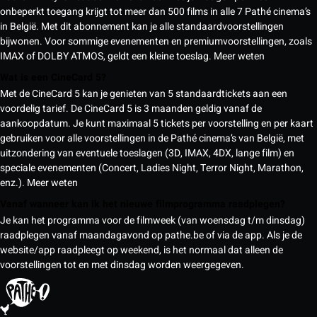
onbeperkt toegang krijgt tot meer dan 500 films in alle 7 Pathé cinema’s
in België. Met dit abonnement kan je alle standaardvoorstellingen
bijwonen. Voor sommige evenementen en premiumvoorstellingen, zoals
IMAX of DOLBY ATMOS, geldt een kleine toeslag.
Meer weten
Wat is een CineCard 5?
Met de CineCard 5 kan je genieten van 5 standaardtickets aan een
voordelig tarief. De CineCard 5 is 3 maanden geldig vanaf de
aankoopdatum. Je kunt maximaal 5 tickets per voorstelling en per kaart
gebruiken voor alle voorstellingen in de Pathé cinema’s van België, met
uitzondering van eventuele toeslagen (3D, IMAX, 4DX, lange film) en
speciale evenementen (Concert, Ladies Night, Terror Night, Marathon,
enz.).
Meer weten
Vanaf wanneer kan ik het nieuwe filmprogramma raadplegen?
Je kan het programma voor de filmweek (van woensdag t/m dinsdag)
raadplegen vanaf maandagavond op pathe.be of via de app. Als je de
website/app raadpleegt op weekend, is het normaal dat alleen de
voorstellingen tot en met dinsdag worden weergegeven.