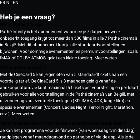
FR
NL
EN
Heb je een vraag?
Wat is Pathé Infinity?
Pathé Infinity is het abonnement waarmee je 7 dagen per week
onbeperkt toegang krijgt tot meer dan 500 films in alle 7 Pathé cinema’s
in België. Met dit abonnement kan je alle standaardvoorstellingen
bijwonen. Voor sommige evenementen en premiumvoorstellingen, zoals
IMAX of DOLBY ATMOS, geldt een kleine toeslag.
Meer weten
Wat is een CineCard 5?
Met de CineCard 5 kan je genieten van 5 standaardtickets aan een
voordelig tarief. De CineCard 5 is 3 maanden geldig vanaf de
aankoopdatum. Je kunt maximaal 5 tickets per voorstelling en per kaart
gebruiken voor alle voorstellingen in de Pathé cinema’s van België, met
uitzondering van eventuele toeslagen (3D, IMAX, 4DX, lange film) en
speciale evenementen (Concert, Ladies Night, Terror Night, Marathon,
enz.).
Meer weten
Vanaf wanneer kan ik het nieuwe filmprogramma raadplegen?
Je kan het programma voor de filmweek (van woensdag t/m dinsdag)
raadplegen vanaf maandagavond op pathe.be of via de app. Als je de