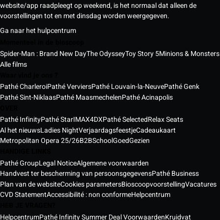
website/app raadpleegt op weekend, is het normaal dat alleen de
voorstellingen tot en met dinsdag worden weergegeven.
Ga naar het hulpcentrum
Momenteel in de bioscoop
Spider-Man : Brand New Day
The Odyssey
Toy Story 5
Minions & Monsters
Alle films
Waar vind je ons ?
Pathé Charleroi
Pathé Verviers
Pathé Louvain-la-Neuve
Pathé Genk
Pathé Sint-Niklaas
Pathé Maasmechelen
Pathé Acinapolis
OVER
Pathé Infinity
Pathé Star
IMAX
4DX
Pathé Selected
Relax Seats
Al het nieuws
Ladies Night
Verjaardagsfeestje
Cadeaukaart
Metropolitan Opera 25/26
B2B
School
GoedGezien
HANDIGE LINKS
Pathé Group
Legal Notice
Algemene voorwaarden
Handvest ter bescherming van persoonsgegevens
Pathé Business
Plan van de website
Cookies parameters
Bioscoopvoorstelling
Vacatures
CVD Statement
Accessibilité : non conforme
Helpcentrum
HEB JE VRAGEN?
Helpcentrum
Pathé Infinity Summer Deal Voorwaarden
Kruidvat