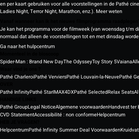
en per kaart gebruiken voor alle voorstellingen in de Pathé ci
Ladies Night, Terror Night, Marathon, enz.).
Meer weten
Vanaf wanneer kan ik het nieuwe filmprogramma raadplege
Je kan het programma voor de filmweek (van woensdag t/m din
normaal dat alleen de voorstellingen tot en met dinsdag wor
Ga naar het hulpcentrum
Momenteel in de bioscoop
Spider-Man : Brand New Day
The Odyssey
Toy Story 5
Vaiana
All
Waar vind je ons ?
Pathé Charleroi
Pathé Verviers
Pathé Louvain-la-Neuve
Pathé G
OVER
Pathé Infinity
Pathé Star
IMAX
4DX
Pathé Selected
Relax Seats
Al
HANDIGE LINKS
Pathé Group
Legal Notice
Algemene voorwaarden
Handvest ter
CVD Statement
Accessibilité : non conforme
Helpcentrum
HEB JE VRAGEN?
Helpcentrum
Pathé Infinity Summer Deal Voorwaarden
Kruidvat