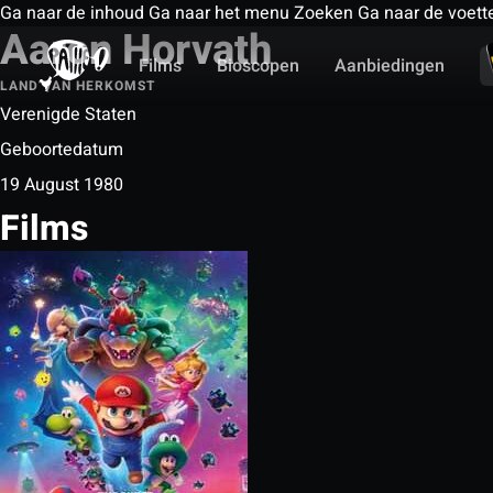
Ga naar de inhoud
Ga naar het menu
Zoeken
Ga naar de voett
Aaron Horvath
Films
Bioscopen
Aanbiedingen
LAND VAN HERKOMST
Verenigde Staten
Geboortedatum
19 August 1980
Films