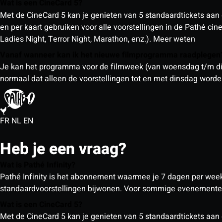
Wat is een CineCard 5?
Met de CineCard 5 kan je genieten van 5 standaardtickets aan 
en per kaart gebruiken voor alle voorstellingen in de Pathé ci
Ladies Night, Terror Night, Marathon, enz.).
Meer weten
Vanaf wanneer kan ik het nieuwe filmprogramma raadplege
Je kan het programma voor de filmweek (van woensdag t/m din
normaal dat alleen de voorstellingen tot en met dinsdag wor
FR
NL
EN
Heb je een vraag?
Wat is Pathé Infinity?
Pathé Infinity is het abonnement waarmee je 7 dagen per week o
standaardvoorstellingen bijwonen. Voor sommige evenementen
Wat is een CineCard 5?
Met de CineCard 5 kan je genieten van 5 standaardtickets aan 