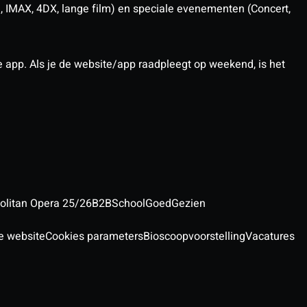
D, IMAX, 4DX, lange film) en speciale evenementen (Concert,
pp. Als je de website/app raadpleegt op weekend, is het
olitan Opera 25/26
B2B
School
GoedGezien
e website
Cookies parameters
Bioscoopvoorstelling
Vacatures