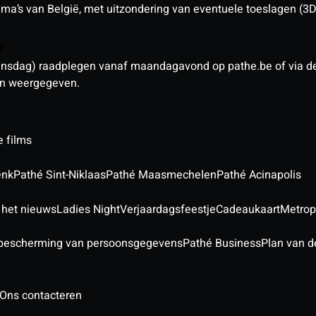
nema’s van België, met uitzondering van eventuele toeslagen (3
n?
sdag) raadplegen vanaf maandagavond op pathe.be of via de a
den weergegeven.
e films
enk
Pathé Sint-Niklaas
Pathé Maasmechelen
Pathé Acinapolis
 het nieuws
Ladies Night
Verjaardagsfeestje
Cadeaukaart
Metrop
 bescherming van persoonsgegevens
Pathé Business
Plan van d
Ons contacteren