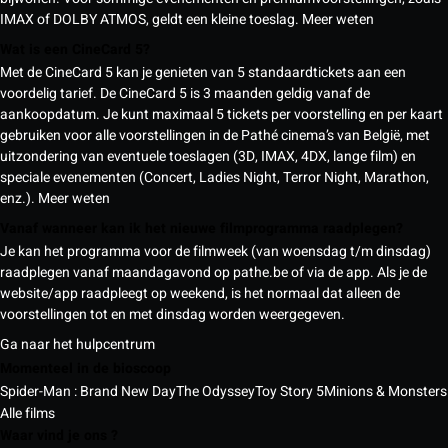
IMAX of DOLBY ATMOS, geldt een kleine toeslag.
Meer weten
Wat is een CineCard 5?
Met de CineCard 5 kan je genieten van 5 standaardtickets aan een
voordelig tarief. De CineCard 5 is 3 maanden geldig vanaf de
aankoopdatum. Je kunt maximaal 5 tickets per voorstelling en per kaart
gebruiken voor alle voorstellingen in de Pathé cinema’s van België, met
uitzondering van eventuele toeslagen (3D, IMAX, 4DX, lange film) en
speciale evenementen (Concert, Ladies Night, Terror Night, Marathon,
enz.).
Meer weten
Vanaf wanneer kan ik het nieuwe filmprogramma raadplegen?
Je kan het programma voor de filmweek (van woensdag t/m dinsdag)
raadplegen vanaf maandagavond op pathe.be of via de app. Als je de
website/app raadpleegt op weekend, is het normaal dat alleen de
voorstellingen tot en met dinsdag worden weergegeven.
Ga naar het hulpcentrum
Momenteel in de bioscoop
Spider-Man : Brand New Day
The Odyssey
Toy Story 5
Minions & Monsters
Alle films
Waar vind je ons ?