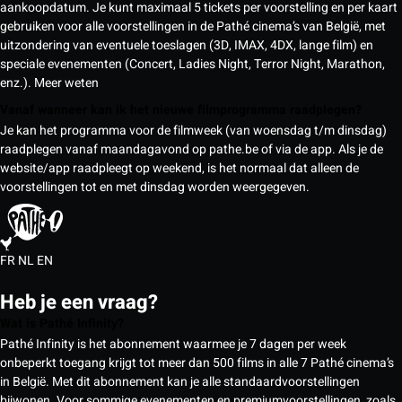
aankoopdatum. Je kunt maximaal 5 tickets per voorstelling en per kaart
gebruiken voor alle voorstellingen in de Pathé cinema’s van België, met
uitzondering van eventuele toeslagen (3D, IMAX, 4DX, lange film) en
speciale evenementen (Concert, Ladies Night, Terror Night, Marathon,
enz.).
Meer weten
Vanaf wanneer kan ik het nieuwe filmprogramma raadplegen?
Je kan het programma voor de filmweek (van woensdag t/m dinsdag)
raadplegen vanaf maandagavond op pathe.be of via de app. Als je de
website/app raadpleegt op weekend, is het normaal dat alleen de
voorstellingen tot en met dinsdag worden weergegeven.
FR
NL
EN
Heb je een vraag?
Wat is Pathé Infinity?
Pathé Infinity is het abonnement waarmee je 7 dagen per week
onbeperkt toegang krijgt tot meer dan 500 films in alle 7 Pathé cinema’s
in België. Met dit abonnement kan je alle standaardvoorstellingen
bijwonen. Voor sommige evenementen en premiumvoorstellingen, zoals