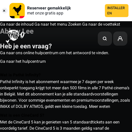
Reserveer gemakkelijk
INSTALLER
met onze gratis app
EN
Ga naar de inhoud
Ga naar het menu
Zoeken
Ga naar de voettekst
Abbey Lee
Heb je een vraag?
Ga naar ons online hulpcentrum om het antwoord te vinden.
Ga naar het hulpcentrum
Wat is Pathé Infinity?
Pathé Infinity is het abonnement waarmee je 7 dagen per week
onbeperkt toegang krijgt tot meer dan 500 films in alle 7 Pathé cinema’s
in België. Met dit abonnement kan je alle standaardvoorstellingen
bijwonen. Voor sommige evenementen en premiumvoorstellingen, zoals
IMAX of DOLBY ATMOS, geldt een kleine toeslag.
Meer weten
Wat is een CineCard 5?
Met de CineCard 5 kan je genieten van 5 standaardtickets aan een
voordelig tarief. De CineCard 5 is 3 maanden geldig vanaf de