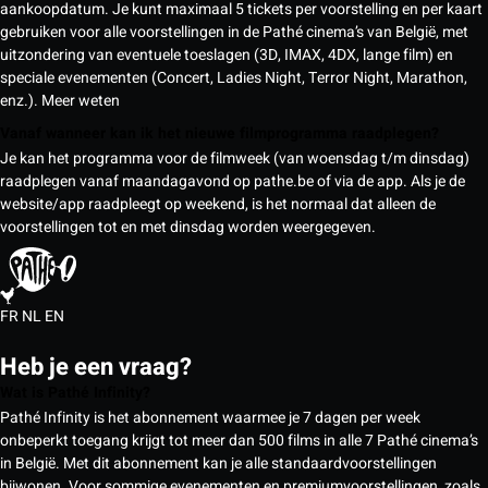
aankoopdatum. Je kunt maximaal 5 tickets per voorstelling en per kaart
gebruiken voor alle voorstellingen in de Pathé cinema’s van België, met
uitzondering van eventuele toeslagen (3D, IMAX, 4DX, lange film) en
speciale evenementen (Concert, Ladies Night, Terror Night, Marathon,
enz.).
Meer weten
Vanaf wanneer kan ik het nieuwe filmprogramma raadplegen?
Je kan het programma voor de filmweek (van woensdag t/m dinsdag)
raadplegen vanaf maandagavond op pathe.be of via de app. Als je de
website/app raadpleegt op weekend, is het normaal dat alleen de
voorstellingen tot en met dinsdag worden weergegeven.
FR
NL
EN
Heb je een vraag?
Wat is Pathé Infinity?
Pathé Infinity is het abonnement waarmee je 7 dagen per week
onbeperkt toegang krijgt tot meer dan 500 films in alle 7 Pathé cinema’s
in België. Met dit abonnement kan je alle standaardvoorstellingen
bijwonen. Voor sommige evenementen en premiumvoorstellingen, zoals