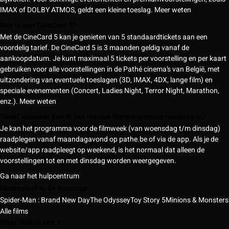
IMAX of DOLBY ATMOS, geldt een kleine toeslag.
Meer weten
Wat is een CineCard 5?
Met de CineCard 5 kan je genieten van 5 standaardtickets aan een
voordelig tarief. De CineCard 5 is 3 maanden geldig vanaf de
aankoopdatum. Je kunt maximaal 5 tickets per voorstelling en per kaart
gebruiken voor alle voorstellingen in de Pathé cinema’s van België, met
uitzondering van eventuele toeslagen (3D, IMAX, 4DX, lange film) en
speciale evenementen (Concert, Ladies Night, Terror Night, Marathon,
enz.).
Meer weten
Vanaf wanneer kan ik het nieuwe filmprogramma raadplegen?
Je kan het programma voor de filmweek (van woensdag t/m dinsdag)
raadplegen vanaf maandagavond op pathe.be of via de app. Als je de
website/app raadpleegt op weekend, is het normaal dat alleen de
voorstellingen tot en met dinsdag worden weergegeven.
Ga naar het hulpcentrum
Momenteel in de bioscoop
Spider-Man : Brand New Day
The Odyssey
Toy Story 5
Minions & Monsters
Alle films
Waar vind je ons ?