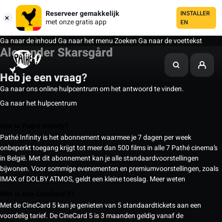
Reserveer gemakkelijk
INSTALLER
met onze gratis app
EN
Ga naar de inhoud
Ga naar het menu
Zoeken
Ga naar de voettekst
Alexander Skarsgård
Heb je een vraag?
Ga naar ons online hulpcentrum om het antwoord te vinden.
Ga naar het hulpcentrum
Wat is Pathé Infinity?
Pathé Infinity is het abonnement waarmee je 7 dagen per week
onbeperkt toegang krijgt tot meer dan 500 films in alle 7 Pathé cinema’s
in België. Met dit abonnement kan je alle standaardvoorstellingen
bijwonen. Voor sommige evenementen en premiumvoorstellingen, zoals
IMAX of DOLBY ATMOS, geldt een kleine toeslag.
Meer weten
Wat is een CineCard 5?
Met de CineCard 5 kan je genieten van 5 standaardtickets aan een
voordelig tarief. De CineCard 5 is 3 maanden geldig vanaf de