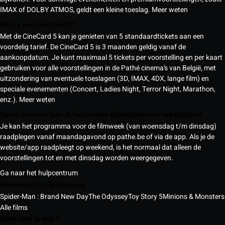
IMAX of DOLBY ATMOS, geldt een kleine toeslag.
Meer weten
Wat is een CineCard 5?
Met de CineCard 5 kan je genieten van 5 standaardtickets aan een
voordelig tarief. De CineCard 5 is 3 maanden geldig vanaf de
aankoopdatum. Je kunt maximaal 5 tickets per voorstelling en per kaart
gebruiken voor alle voorstellingen in de Pathé cinema’s van België, met
uitzondering van eventuele toeslagen (3D, IMAX, 4DX, lange film) en
speciale evenementen (Concert, Ladies Night, Terror Night, Marathon,
enz.).
Meer weten
Vanaf wanneer kan ik het nieuwe filmprogramma raadplegen?
Je kan het programma voor de filmweek (van woensdag t/m dinsdag)
raadplegen vanaf maandagavond op pathe.be of via de app. Als je de
website/app raadpleegt op weekend, is het normaal dat alleen de
voorstellingen tot en met dinsdag worden weergegeven.
Ga naar het hulpcentrum
Momenteel in de bioscoop
Spider-Man : Brand New Day
The Odyssey
Toy Story 5
Minions & Monsters
Alle films
Waar vind je ons ?