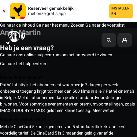
Reserveer gemakkelijk
INSTALLER
met onze gratis app
EN
Ga naar de inhoud
Ga naar het menu
Zoeken
Ga naar de voettekst
Andy Martin
Heb je een vraag?
Ga naar ons online hulpcentrum om het antwoord te vinden.
Ga naar het hulpcentrum
Wat is Pathé Infinity?
Pathé Infinity is het abonnement waarmee je 7 dagen per week
onbeperkt toegang krijgt tot meer dan 500 films in alle 7 Pathé cinema’s
in België. Met dit abonnement kan je alle standaardvoorstellingen
bijwonen. Voor sommige evenementen en premiumvoorstellingen, zoals
IMAX of DOLBY ATMOS, geldt een kleine toeslag.
Meer weten
Wat is een CineCard 5?
Met de CineCard 5 kan je genieten van 5 standaardtickets aan een
voordelig tarief. De CineCard 5 is 3 maanden geldig vanaf de