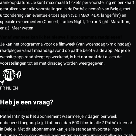
aankoopdatum. Je kunt maximaal 5 tickets per voorstelling en per kaart
gebruiken voor alle voorstellingen in de Pathé cinema’s van België, met
uitzondering van eventuele toeslagen (3D, IMAX, 4DX, lange film) en
speciale evenementen (Concert, Ladies Night, Terror Night, Marathon,
enz.).
Meer weten
Vanaf wanneer kan ik het nieuwe filmprogramma raadplegen?
Je kan het programma voor de filmweek (van woensdag t/m dinsdag)
raadplegen vanaf maandagavond op pathe.be of via de app. Als je de
website/app raadpleegt op weekend, is het normaal dat alleen de
voorstellingen tot en met dinsdag worden weergegeven.
FR
NL
EN
Heb je een vraag?
Wat is Pathé Infinity?
Pathé Infinity is het abonnement waarmee je 7 dagen per week
onbeperkt toegang krijgt tot meer dan 500 films in alle 7 Pathé cinema’s
in België. Met dit abonnement kan je alle standaardvoorstellingen
bijwonen. Voor sommige evenementen en premiumvoorstellingen, zoals