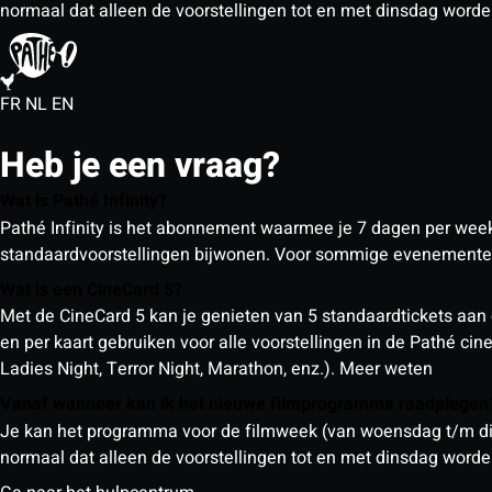
normaal dat alleen de voorstellingen tot en met dinsdag wor
FR
NL
EN
Heb je een vraag?
Wat is Pathé Infinity?
Pathé Infinity is het abonnement waarmee je 7 dagen per week o
standaardvoorstellingen bijwonen. Voor sommige evenementen
Wat is een CineCard 5?
Met de CineCard 5 kan je genieten van 5 standaardtickets aan 
en per kaart gebruiken voor alle voorstellingen in de Pathé ci
Ladies Night, Terror Night, Marathon, enz.).
Meer weten
Vanaf wanneer kan ik het nieuwe filmprogramma raadplege
Je kan het programma voor de filmweek (van woensdag t/m din
normaal dat alleen de voorstellingen tot en met dinsdag wor