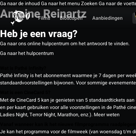
Ga naar de inhoud
Ga naar het menu
Zoeken
Ga naar de voett
Antoine Reinartz
Films
Bioscopen
Aanbiedingen
Heb je een vraag?
Ga naar ons online hulpcentrum om het antwoord te vinden.
Ga naar het hulpcentrum
Wat is Pathé Infinity?
Pathé Infinity is het abonnement waarmee je 7 dagen per week o
standaardvoorstellingen bijwonen. Voor sommige evenementen
Wat is een CineCard 5?
Met de CineCard 5 kan je genieten van 5 standaardtickets aan 
en per kaart gebruiken voor alle voorstellingen in de Pathé ci
Ladies Night, Terror Night, Marathon, enz.).
Meer weten
Vanaf wanneer kan ik het nieuwe filmprogramma raadplege
Je kan het programma voor de filmweek (van woensdag t/m din