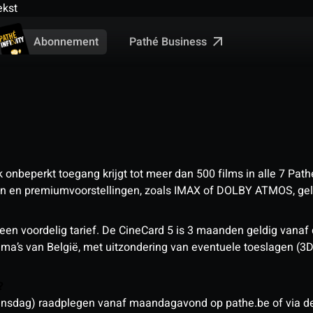
ekst
Pathé Business
Abonnement
nbeperkt toegang krijgt tot meer dan 500 films in alle 7 Pathé
 en premiumvoorstellingen, zoals IMAX of DOLBY ATMOS, geld
een voordelig tarief. De CineCard 5 is 3 maanden geldig vanaf
nema’s van België, met uitzondering van eventuele toeslagen (3
n?
sdag) raadplegen vanaf maandagavond op pathe.be of via de a