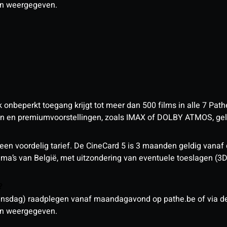
den weergegeven.
nbeperkt toegang krijgt tot meer dan 500 films in alle 7 Pathé
 en premiumvoorstellingen, zoals IMAX of DOLBY ATMOS, geld
een voordelig tarief. De CineCard 5 is 3 maanden geldig vanaf
nema’s van België, met uitzondering van eventuele toeslagen (3
n?
sdag) raadplegen vanaf maandagavond op pathe.be of via de a
den weergegeven.