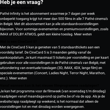
Heb je een vraag?
Wat is Pathé Infinity?
Pathé Infinity is het abonnement waarmee je 7 dagen per week
onbeperkt toegang krijgt tot meer dan 500 films in alle 7 Pathé cinema’s
in België. Met dit abonnement kan je alle standaardvoorstellingen
bijwonen. Voor sommige evenementen en premiumvoorstellingen, zoals
IMAX of DOLBY ATMOS, geldt een kleine toeslag.
Meer weten
Wat is een CineCard 5?
Met de CineCard 5 kan je genieten van 5 standaardtickets aan een
voordelig tarief. De CineCard 5 is 3 maanden geldig vanaf de
aankoopdatum. Je kunt maximaal 5 tickets per voorstelling en per kaart
gebruiken voor alle voorstellingen in de Pathé cinema’s van België, met
uitzondering van eventuele toeslagen (3D, IMAX, 4DX, lange film) en
speciale evenementen (Concert, Ladies Night, Terror Night, Marathon,
enz.).
Meer weten
Vanaf wanneer kan ik het nieuwe filmprogramma raadplegen?
Je kan het programma voor de filmweek (van woensdag t/m dinsdag)
raadplegen vanaf maandagavond op pathe.be of via de app. Als je de
website/app raadpleegt op weekend, is het normaal dat alleen de
voorstellingen tot en met dinsdag worden weergegeven.