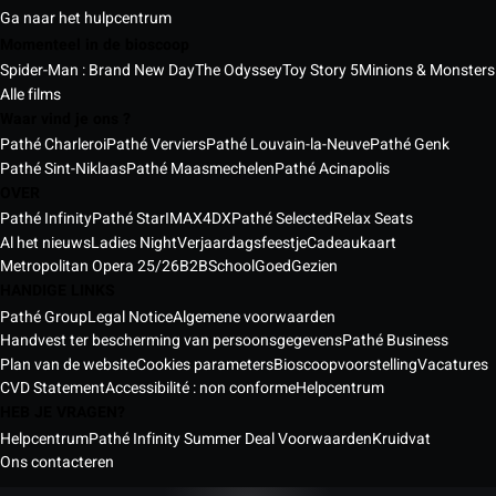
Ga naar het hulpcentrum
Momenteel in de bioscoop
Spider-Man : Brand New Day
The Odyssey
Toy Story 5
Minions & Monsters
Alle films
Waar vind je ons ?
Pathé Charleroi
Pathé Verviers
Pathé Louvain-la-Neuve
Pathé Genk
Pathé Sint-Niklaas
Pathé Maasmechelen
Pathé Acinapolis
OVER
Pathé Infinity
Pathé Star
IMAX
4DX
Pathé Selected
Relax Seats
Al het nieuws
Ladies Night
Verjaardagsfeestje
Cadeaukaart
Metropolitan Opera 25/26
B2B
School
GoedGezien
HANDIGE LINKS
Pathé Group
Legal Notice
Algemene voorwaarden
Handvest ter bescherming van persoonsgegevens
Pathé Business
Plan van de website
Cookies parameters
Bioscoopvoorstelling
Vacatures
CVD Statement
Accessibilité : non conforme
Helpcentrum
HEB JE VRAGEN?
Helpcentrum
Pathé Infinity Summer Deal Voorwaarden
Kruidvat
Ons contacteren