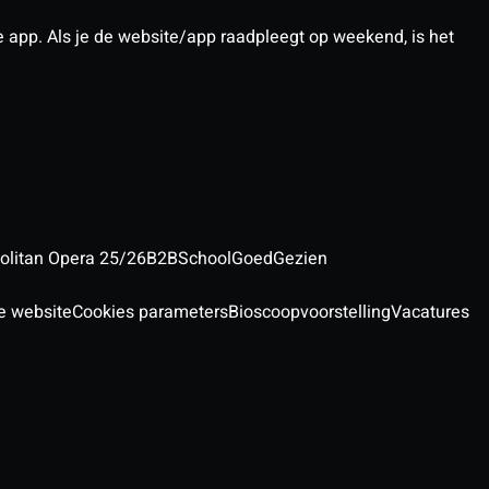
pp. Als je de website/app raadpleegt op weekend, is het
olitan Opera 25/26
B2B
School
GoedGezien
e website
Cookies parameters
Bioscoopvoorstelling
Vacatures