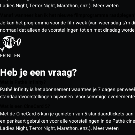
Ladies Night, Terror Night, Marathon, enz.).
Meer weten
Vanaf wanneer kan ik het nieuwe filmprogramma raadplege
Je kan het programma voor de filmweek (van woensdag t/m din
normaal dat alleen de voorstellingen tot en met dinsdag wor
FR
NL
EN
Heb je een vraag?
Wat is Pathé Infinity?
Pathé Infinity is het abonnement waarmee je 7 dagen per week o
standaardvoorstellingen bijwonen. Voor sommige evenementen
Wat is een CineCard 5?
Met de CineCard 5 kan je genieten van 5 standaardtickets aan 
en per kaart gebruiken voor alle voorstellingen in de Pathé ci
Ladies Night, Terror Night, Marathon, enz.).
Meer weten