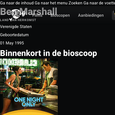
Ga naar de inhoud
Ga naar het menu
Zoeken
Ga naar de voett
Ben Marshall
Films
Bioscopen
Aanbiedingen
LAND VAN HERKOMST
Verenigde Staten
Geboortedatum
01 May 1995
Binnenkort in de bioscoop