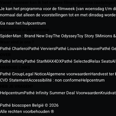
Vanaf wanneer kan ik het nieuwe filmprogramma raadplege
Je kan het programma voor de filmweek (van woensdag t/m din
normaal dat alleen de voorstellingen tot en met dinsdag wor
Ga naar het hulpcentrum
Momenteel in de bioscoop
Spider-Man : Brand New Day
The Odyssey
Toy Story 5
Minions &
Waar vind je ons ?
Pathé Charleroi
Pathé Verviers
Pathé Louvain-la-Neuve
Pathé G
OVER
Pathé Infinity
Pathé Star
IMAX
4DX
Pathé Selected
Relax Seats
Al
HANDIGE LINKS
Pathé Group
Legal Notice
Algemene voorwaarden
Handvest ter
CVD Statement
Accessibilité : non conforme
Helpcentrum
HEB JE VRAGEN?
Helpcentrum
Pathé Infinity Summer Deal Voorwaarden
Kruidvat
Pathé bioscopen België © 2026
Alle rechten voorbehouden ®