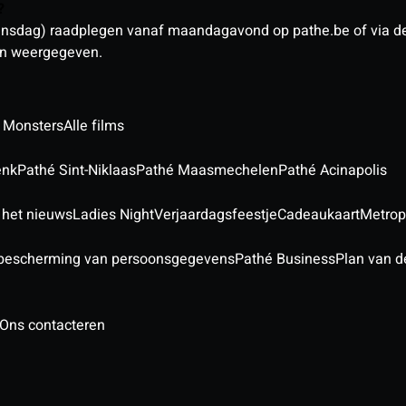
n?
sdag) raadplegen vanaf maandagavond op pathe.be of via de a
den weergegeven.
 Monsters
Alle films
enk
Pathé Sint-Niklaas
Pathé Maasmechelen
Pathé Acinapolis
 het nieuws
Ladies Night
Verjaardagsfeestje
Cadeaukaart
Metrop
 bescherming van persoonsgegevens
Pathé Business
Plan van d
Ons contacteren