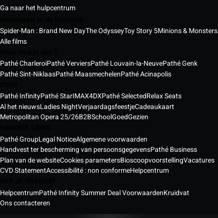
Ga naar het hulpcentrum
Momenteel in de bioscoop
Spider-Man : Brand New Day
The Odyssey
Toy Story 5
Minions & Monsters
Alle films
Waar vind je ons ?
Pathé Charleroi
Pathé Verviers
Pathé Louvain-la-Neuve
Pathé Genk
Pathé Sint-Niklaas
Pathé Maasmechelen
Pathé Acinapolis
OVER
Pathé Infinity
Pathé Star
IMAX
4DX
Pathé Selected
Relax Seats
Al het nieuws
Ladies Night
Verjaardagsfeestje
Cadeaukaart
Metropolitan Opera 25/26
B2B
School
GoedGezien
HANDIGE LINKS
Pathé Group
Legal Notice
Algemene voorwaarden
Handvest ter bescherming van persoonsgegevens
Pathé Business
Plan van de website
Cookies parameters
Bioscoopvoorstelling
Vacatures
CVD Statement
Accessibilité : non conforme
Helpcentrum
HEB JE VRAGEN?
Helpcentrum
Pathé Infinity Summer Deal Voorwaarden
Kruidvat
Ons contacteren