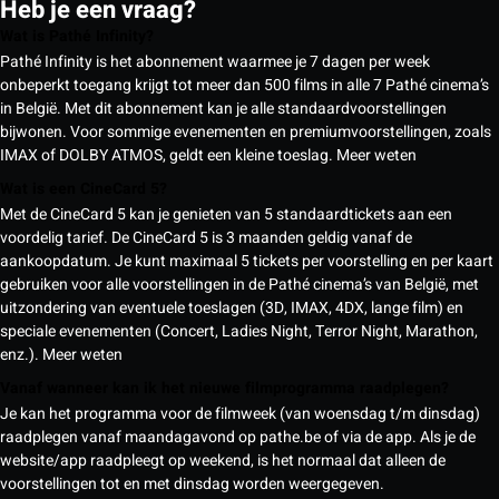
Heb je een vraag?
Wat is Pathé Infinity?
Pathé Infinity is het abonnement waarmee je 7 dagen per week
onbeperkt toegang krijgt tot meer dan 500 films in alle 7 Pathé cinema’s
in België. Met dit abonnement kan je alle standaardvoorstellingen
bijwonen. Voor sommige evenementen en premiumvoorstellingen, zoals
IMAX of DOLBY ATMOS, geldt een kleine toeslag.
Meer weten
Wat is een CineCard 5?
Met de CineCard 5 kan je genieten van 5 standaardtickets aan een
voordelig tarief. De CineCard 5 is 3 maanden geldig vanaf de
aankoopdatum. Je kunt maximaal 5 tickets per voorstelling en per kaart
gebruiken voor alle voorstellingen in de Pathé cinema’s van België, met
uitzondering van eventuele toeslagen (3D, IMAX, 4DX, lange film) en
speciale evenementen (Concert, Ladies Night, Terror Night, Marathon,
enz.).
Meer weten
Vanaf wanneer kan ik het nieuwe filmprogramma raadplegen?
Je kan het programma voor de filmweek (van woensdag t/m dinsdag)
raadplegen vanaf maandagavond op pathe.be of via de app. Als je de
website/app raadpleegt op weekend, is het normaal dat alleen de
voorstellingen tot en met dinsdag worden weergegeven.