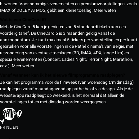
bijwonen. Voor sommige evenementen en premiumvoorstellingen, zoals
IMAX of DOLBY ATMOS, geldt een kleine toeslag.
Meer weten
Wat is een CineCard 5?
Met de CineCard 5 kan je genieten van 5 standaardtickets aan een
voordelig tarief. De CineCard 5 is 3 maanden geldig vanaf de
aankoopdatum. Je kunt maximaal 5 tickets per voorstelling en per kaart
gebruiken voor alle voorstellingen in de Pathé cinema’s van België, met
uitzondering van eventuele toeslagen (3D, IMAX, 4DX, lange film) en
speciale evenementen (Concert, Ladies Night, Terror Night, Marathon,
enz.).
Meer weten
Vanaf wanneer kan ik het nieuwe filmprogramma raadplegen?
Je kan het programma voor de filmweek (van woensdag t/m dinsdag)
raadplegen vanaf maandagavond op pathe.be of via de app. Als je de
website/app raadpleegt op weekend, is het normaal dat alleen de
voorstellingen tot en met dinsdag worden weergegeven.
FR
NL
EN