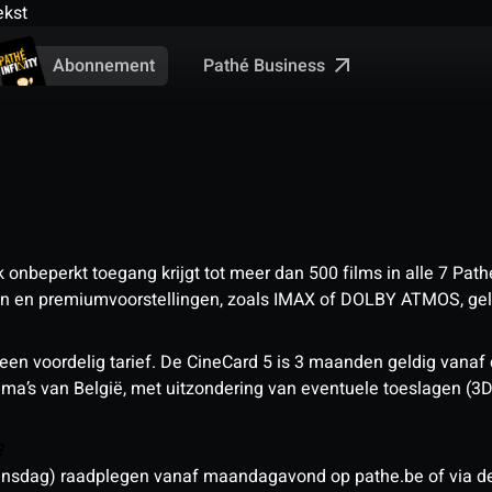
ekst
Pathé Business
Abonnement
nbeperkt toegang krijgt tot meer dan 500 films in alle 7 Pathé
 en premiumvoorstellingen, zoals IMAX of DOLBY ATMOS, geld
een voordelig tarief. De CineCard 5 is 3 maanden geldig vanaf
nema’s van België, met uitzondering van eventuele toeslagen (3
n?
sdag) raadplegen vanaf maandagavond op pathe.be of via de a