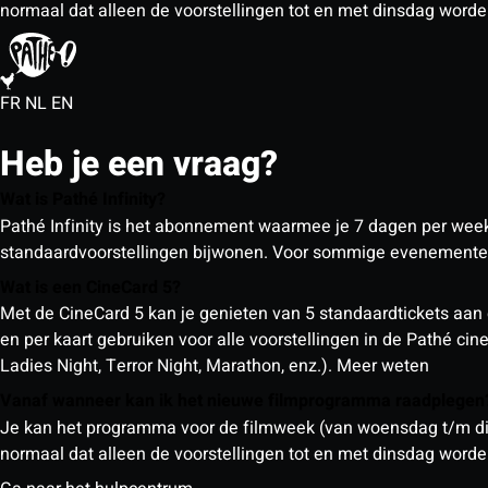
normaal dat alleen de voorstellingen tot en met dinsdag wor
FR
NL
EN
Heb je een vraag?
Wat is Pathé Infinity?
Pathé Infinity is het abonnement waarmee je 7 dagen per week o
standaardvoorstellingen bijwonen. Voor sommige evenementen
Wat is een CineCard 5?
Met de CineCard 5 kan je genieten van 5 standaardtickets aan 
en per kaart gebruiken voor alle voorstellingen in de Pathé ci
Ladies Night, Terror Night, Marathon, enz.).
Meer weten
Vanaf wanneer kan ik het nieuwe filmprogramma raadplege
Je kan het programma voor de filmweek (van woensdag t/m din
normaal dat alleen de voorstellingen tot en met dinsdag wor