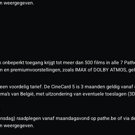
den weergegeven.
nbeperkt toegang krijgt tot meer dan 500 films in alle 7 Pathé
 en premiumvoorstellingen, zoals IMAX of DOLBY ATMOS, geld
een voordelig tarief. De CineCard 5 is 3 maanden geldig vanaf
nema’s van België, met uitzondering van eventuele toeslagen (3
n?
sdag) raadplegen vanaf maandagavond op pathe.be of via de a
den weergegeven.