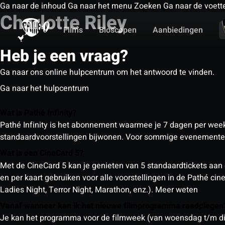
Ga naar de inhoud
Ga naar het menu
Zoeken
Ga naar de voett
Charlotte Riley
Films
Bioscopen
Aanbiedingen
Heb je een vraag?
Ga naar ons online hulpcentrum om het antwoord te vinden.
Ga naar het hulpcentrum
Wat is Pathé Infinity?
Pathé Infinity is het abonnement waarmee je 7 dagen per week o
standaardvoorstellingen bijwonen. Voor sommige evenementen
Wat is een CineCard 5?
Met de CineCard 5 kan je genieten van 5 standaardtickets aan 
en per kaart gebruiken voor alle voorstellingen in de Pathé ci
Ladies Night, Terror Night, Marathon, enz.).
Meer weten
Vanaf wanneer kan ik het nieuwe filmprogramma raadplege
Je kan het programma voor de filmweek (van woensdag t/m din