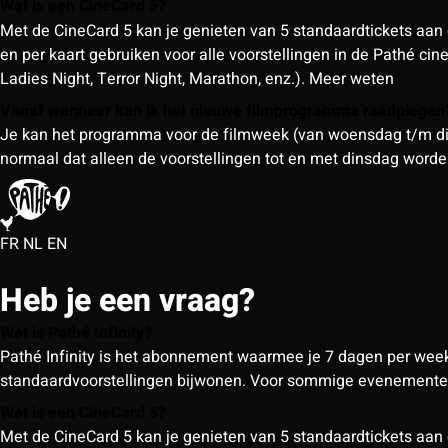
Wat is een CineCard 5?
Met de CineCard 5 kan je genieten van 5 standaardtickets aan 
en per kaart gebruiken voor alle voorstellingen in de Pathé ci
Ladies Night, Terror Night, Marathon, enz.).
Meer weten
Vanaf wanneer kan ik het nieuwe filmprogramma raadplege
Je kan het programma voor de filmweek (van woensdag t/m din
normaal dat alleen de voorstellingen tot en met dinsdag wor
FR
NL
EN
Heb je een vraag?
Wat is Pathé Infinity?
Pathé Infinity is het abonnement waarmee je 7 dagen per week o
standaardvoorstellingen bijwonen. Voor sommige evenementen
Wat is een CineCard 5?
Met de CineCard 5 kan je genieten van 5 standaardtickets aan 