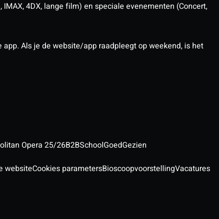
D, IMAX, 4DX, lange film) en speciale evenementen (Concert,
pp. Als je de website/app raadpleegt op weekend, is het
olitan Opera 25/26
B2B
School
GoedGezien
e website
Cookies parameters
Bioscoopvoorstelling
Vacatures