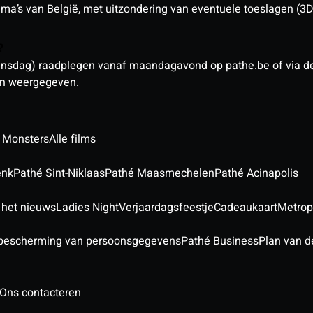
nema’s van België, met uitzondering van eventuele toeslagen (3
n?
sdag) raadplegen vanaf maandagavond op pathe.be of via de a
den weergegeven.
 Monsters
Alle films
enk
Pathé Sint-Niklaas
Pathé Maasmechelen
Pathé Acinapolis
 het nieuws
Ladies Night
Verjaardagsfeestje
Cadeaukaart
Metrop
 bescherming van persoonsgegevens
Pathé Business
Plan van d
Ons contacteren