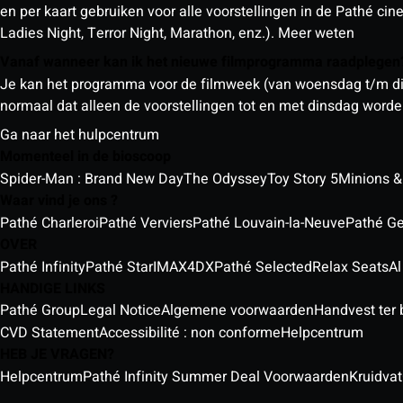
en per kaart gebruiken voor alle voorstellingen in de Pathé ci
Ladies Night, Terror Night, Marathon, enz.).
Meer weten
Vanaf wanneer kan ik het nieuwe filmprogramma raadplege
Je kan het programma voor de filmweek (van woensdag t/m din
normaal dat alleen de voorstellingen tot en met dinsdag wor
Ga naar het hulpcentrum
Momenteel in de bioscoop
Spider-Man : Brand New Day
The Odyssey
Toy Story 5
Minions &
Waar vind je ons ?
Pathé Charleroi
Pathé Verviers
Pathé Louvain-la-Neuve
Pathé G
OVER
Pathé Infinity
Pathé Star
IMAX
4DX
Pathé Selected
Relax Seats
Al
HANDIGE LINKS
Pathé Group
Legal Notice
Algemene voorwaarden
Handvest ter
CVD Statement
Accessibilité : non conforme
Helpcentrum
HEB JE VRAGEN?
Helpcentrum
Pathé Infinity Summer Deal Voorwaarden
Kruidvat