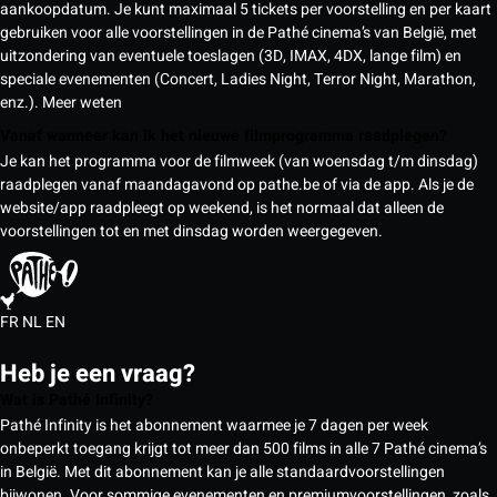
aankoopdatum. Je kunt maximaal 5 tickets per voorstelling en per kaart
gebruiken voor alle voorstellingen in de Pathé cinema’s van België, met
uitzondering van eventuele toeslagen (3D, IMAX, 4DX, lange film) en
speciale evenementen (Concert, Ladies Night, Terror Night, Marathon,
enz.).
Meer weten
Vanaf wanneer kan ik het nieuwe filmprogramma raadplegen?
Je kan het programma voor de filmweek (van woensdag t/m dinsdag)
raadplegen vanaf maandagavond op pathe.be of via de app. Als je de
website/app raadpleegt op weekend, is het normaal dat alleen de
voorstellingen tot en met dinsdag worden weergegeven.
FR
NL
EN
Heb je een vraag?
Wat is Pathé Infinity?
Pathé Infinity is het abonnement waarmee je 7 dagen per week
onbeperkt toegang krijgt tot meer dan 500 films in alle 7 Pathé cinema’s
in België. Met dit abonnement kan je alle standaardvoorstellingen
bijwonen. Voor sommige evenementen en premiumvoorstellingen, zoals