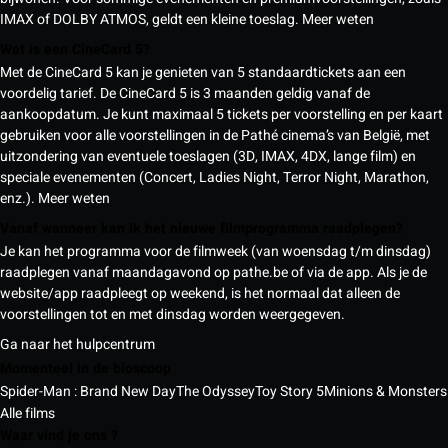
IMAX of DOLBY ATMOS, geldt een kleine toeslag.
Meer weten
Wat is een CineCard 5?
Met de CineCard 5 kan je genieten van 5 standaardtickets aan een
voordelig tarief. De CineCard 5 is 3 maanden geldig vanaf de
aankoopdatum. Je kunt maximaal 5 tickets per voorstelling en per kaart
gebruiken voor alle voorstellingen in de Pathé cinema’s van België, met
uitzondering van eventuele toeslagen (3D, IMAX, 4DX, lange film) en
speciale evenementen (Concert, Ladies Night, Terror Night, Marathon,
enz.).
Meer weten
Vanaf wanneer kan ik het nieuwe filmprogramma raadplegen?
Je kan het programma voor de filmweek (van woensdag t/m dinsdag)
raadplegen vanaf maandagavond op pathe.be of via de app. Als je de
website/app raadpleegt op weekend, is het normaal dat alleen de
voorstellingen tot en met dinsdag worden weergegeven.
Ga naar het hulpcentrum
Momenteel in de bioscoop
Spider-Man : Brand New Day
The Odyssey
Toy Story 5
Minions & Monsters
Alle films
Waar vind je ons ?