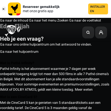
Reserveer gemakkelijk
INSTALLER
met onze gratis app
EN
Ga naar de inhoud
Ga naar het menu
Zoeken
Ga naar de voettekst
Eden Elijah
Heb je een vraag?
Ga naar ons online hulpcentrum om het antwoord te vinden.
Ga naar het hulpcentrum
Wat is Pathé Infinity?
Pathé Infinity is het abonnement waarmee je 7 dagen per week
onbeperkt toegang krijgt tot meer dan 500 films in alle 7 Pathé cinema’s
in België. Met dit abonnement kan je alle standaardvoorstellingen
bijwonen. Voor sommige evenementen en premiumvoorstellingen, zoals
IMAX of DOLBY ATMOS, geldt een kleine toeslag.
Meer weten
Wat is een CineCard 5?
Met de CineCard 5 kan je genieten van 5 standaardtickets aan een
voordelig tarief. De CineCard 5 is 3 maanden geldig vanaf de