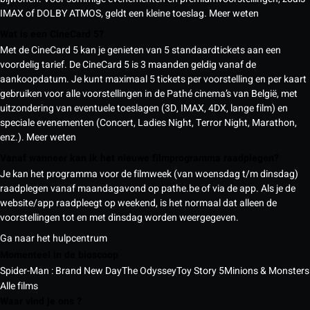
IMAX of DOLBY ATMOS, geldt een kleine toeslag.
Meer weten
Wat is een CineCard 5?
Met de CineCard 5 kan je genieten van 5 standaardtickets aan een
voordelig tarief. De CineCard 5 is 3 maanden geldig vanaf de
aankoopdatum. Je kunt maximaal 5 tickets per voorstelling en per kaart
gebruiken voor alle voorstellingen in de Pathé cinema’s van België, met
uitzondering van eventuele toeslagen (3D, IMAX, 4DX, lange film) en
speciale evenementen (Concert, Ladies Night, Terror Night, Marathon,
enz.).
Meer weten
Vanaf wanneer kan ik het nieuwe filmprogramma raadplegen?
Je kan het programma voor de filmweek (van woensdag t/m dinsdag)
raadplegen vanaf maandagavond op pathe.be of via de app. Als je de
website/app raadpleegt op weekend, is het normaal dat alleen de
voorstellingen tot en met dinsdag worden weergegeven.
Ga naar het hulpcentrum
Momenteel in de bioscoop
Spider-Man : Brand New Day
The Odyssey
Toy Story 5
Minions & Monsters
Alle films
Waar vind je ons ?