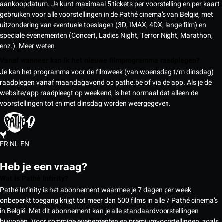
aankoopdatum. Je kunt maximaal 5 tickets per voorstelling en per kaart
gebruiken voor alle voorstellingen in de Pathé cinema’s van België, met
uitzondering van eventuele toeslagen (3D, IMAX, 4DX, lange film) en
speciale evenementen (Concert, Ladies Night, Terror Night, Marathon,
enz.).
Meer weten
Vanaf wanneer kan ik het nieuwe filmprogramma raadplegen?
Je kan het programma voor de filmweek (van woensdag t/m dinsdag)
raadplegen vanaf maandagavond op pathe.be of via de app. Als je de
website/app raadpleegt op weekend, is het normaal dat alleen de
voorstellingen tot en met dinsdag worden weergegeven.
FR
NL
EN
Heb je een vraag?
Wat is Pathé Infinity?
Pathé Infinity is het abonnement waarmee je 7 dagen per week
onbeperkt toegang krijgt tot meer dan 500 films in alle 7 Pathé cinema’s
in België. Met dit abonnement kan je alle standaardvoorstellingen
bijwonen. Voor sommige evenementen en premiumvoorstellingen, zoals