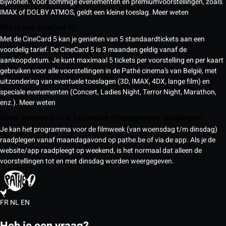
bijwonen. Voor sommige evenementen en premiumvoorstellingen, zoals
IMAX of DOLBY ATMOS, geldt een kleine toeslag.
Meer weten
Wat is een CineCard 5?
Met de CineCard 5 kan je genieten van 5 standaardtickets aan een
voordelig tarief. De CineCard 5 is 3 maanden geldig vanaf de
aankoopdatum. Je kunt maximaal 5 tickets per voorstelling en per kaart
gebruiken voor alle voorstellingen in de Pathé cinema’s van België, met
uitzondering van eventuele toeslagen (3D, IMAX, 4DX, lange film) en
speciale evenementen (Concert, Ladies Night, Terror Night, Marathon,
enz.).
Meer weten
Vanaf wanneer kan ik het nieuwe filmprogramma raadplegen?
Je kan het programma voor de filmweek (van woensdag t/m dinsdag)
raadplegen vanaf maandagavond op pathe.be of via de app. Als je de
website/app raadpleegt op weekend, is het normaal dat alleen de
voorstellingen tot en met dinsdag worden weergegeven.
FR
NL
EN
Heb je een vraag?