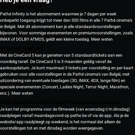
Wat is Pathé Infinity?
Pathé Infinity is het abonnement waarmee je 7 dagen per week
onbeperkt toegang krijgt tot meer dan 500 films in alle 7 Pathé cinema’s
in België. Met dit abonnement kan je alle standaardvoorstellingen
bijwonen. Voor sommige evenementen en premiumvoorstellingen, zoals
IMAX of DOLBY ATMOS, geldt een kleine toeslag.
Meer weten
Wat is een CineCard 5?
Met de CineCard 5 kan je genieten van 5 standaardtickets aan een
voordelig tarief. De CineCard 5 is 3 maanden geldig vanaf de
aankoopdatum. Je kunt maximaal 5 tickets per voorstelling en per kaart
gebruiken voor alle voorstellingen in de Pathé cinema’s van België, met
uitzondering van eventuele toeslagen (3D, IMAX, 4DX, lange film) en
speciale evenementen (Concert, Ladies Night, Terror Night, Marathon,
enz.).
Meer weten
Vanaf wanneer kan ik het nieuwe filmprogramma raadplegen?
Je kan het programma voor de filmweek (van woensdag t/m dinsdag)
raadplegen vanaf maandagavond op pathe.be of via de app. Als je de
website/app raadpleegt op weekend, is het normaal dat alleen de
voorstellingen tot en met dinsdag worden weergegeven.