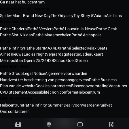
Ga naar het hulpcentrum
Momenteel in de bioscoop
Spider-Man : Brand New Day
The Odyssey
Toy Story 5
Vaiana
Alle films
Waar vind je ons ?
Pathé Charleroi
Pathé Verviers
Pathé Louvain-la-Neuve
Pathé Genk
Pathé Sint-Niklaas
Pathé Maasmechelen
Pathé Acinapolis
OVER
Pathé Infinity
Pathé Star
IMAX
4DX
Pathé Selected
Relax Seats
Al het nieuws
Ladies Night
Verjaardagsfeestje
Cadeaukaart
Metropolitan Opera 25/26
B2B
School
GoedGezien
HANDIGE LINKS
Pathé Group
Legal Notice
Algemene voorwaarden
Handvest ter bescherming van persoonsgegevens
Pathé Business
Plan van de website
Cookies parameters
Bioscoopvoorstelling
Vacatures
CVD Statement
Accessibilité : non conforme
Helpcentrum
HEB JE VRAGEN?
Helpcentrum
Pathé Infinity Summer Deal Voorwaarden
Kruidvat
Ons contacteren
Pathé bioscopen België © 2026