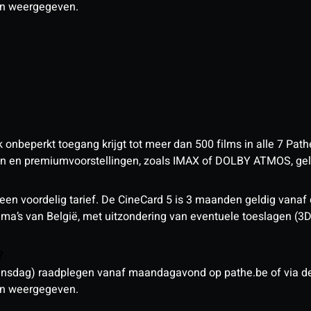
den weergegeven.
nbeperkt toegang krijgt tot meer dan 500 films in alle 7 Pathé
 en premiumvoorstellingen, zoals IMAX of DOLBY ATMOS, geld
een voordelig tarief. De CineCard 5 is 3 maanden geldig vanaf
nema’s van België, met uitzondering van eventuele toeslagen (3
n?
sdag) raadplegen vanaf maandagavond op pathe.be of via de a
den weergegeven.