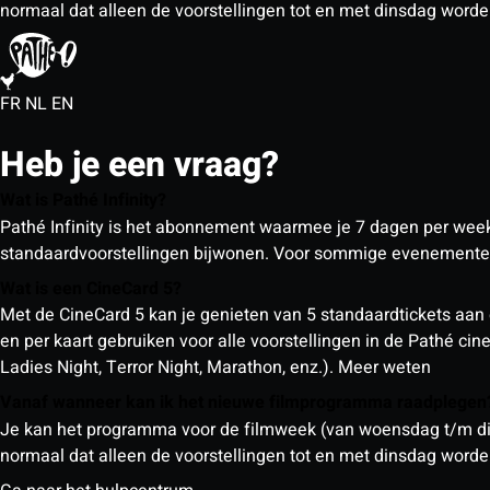
normaal dat alleen de voorstellingen tot en met dinsdag wor
FR
NL
EN
Heb je een vraag?
Wat is Pathé Infinity?
Pathé Infinity is het abonnement waarmee je 7 dagen per week o
standaardvoorstellingen bijwonen. Voor sommige evenementen
Wat is een CineCard 5?
Met de CineCard 5 kan je genieten van 5 standaardtickets aan 
en per kaart gebruiken voor alle voorstellingen in de Pathé ci
Ladies Night, Terror Night, Marathon, enz.).
Meer weten
Vanaf wanneer kan ik het nieuwe filmprogramma raadplege
Je kan het programma voor de filmweek (van woensdag t/m din
normaal dat alleen de voorstellingen tot en met dinsdag wor