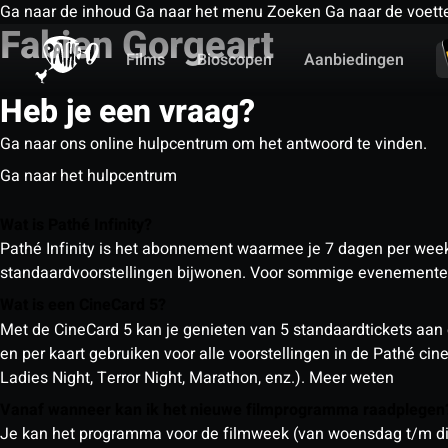
Ga naar de inhoud
Ga naar het menu
Zoeken
Ga naar de voett
Fabien Gorgeart
Films
Bioscopen
Aanbiedingen
Heb je een vraag?
Ga naar ons online hulpcentrum om het antwoord te vinden.
Ga naar het hulpcentrum
Wat is Pathé Infinity?
Pathé Infinity is het abonnement waarmee je 7 dagen per week o
standaardvoorstellingen bijwonen. Voor sommige evenementen
Wat is een CineCard 5?
Met de CineCard 5 kan je genieten van 5 standaardtickets aan 
en per kaart gebruiken voor alle voorstellingen in de Pathé ci
Ladies Night, Terror Night, Marathon, enz.).
Meer weten
Vanaf wanneer kan ik het nieuwe filmprogramma raadplege
Je kan het programma voor de filmweek (van woensdag t/m din