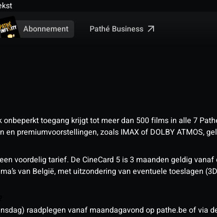
ekst
Pathé Business
Abonnement
nbeperkt toegang krijgt tot meer dan 500 films in alle 7 Pathé
 en premiumvoorstellingen, zoals IMAX of DOLBY ATMOS, geld
een voordelig tarief. De CineCard 5 is 3 maanden geldig vanaf
nema’s van België, met uitzondering van eventuele toeslagen (3
n?
sdag) raadplegen vanaf maandagavond op pathe.be of via de a