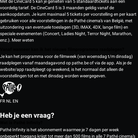
Met de CineCard 5 kan je genieten van 5 standaardtickets aan een
voordelig tarief. De CineCard 5 is 3 maanden geldig vanaf de
aankoopdatum. Je kunt maximaal 5 tickets per voorstelling en per kaart
gebruiken voor alle voorstellingen in de Pathé cinema’s van België, met
uitzondering van eventuele toeslagen (3D, IMAX, 4DX, lange film) en
speciale evenementen (Concert, Ladies Night, Terror Night, Marathon,
enz.).
Meer weten
Vanaf wanneer kan ik het nieuwe filmprogramma raadplegen?
Je kan het programma voor de filmweek (van woensdag t/m dinsdag)
raadplegen vanaf maandagavond op pathe.be of via de app. Als je de
website/app raadpleegt op weekend, is het normaal dat alleen de
voorstellingen tot en met dinsdag worden weergegeven.
FR
NL
EN
Heb je een vraag?
Wat is Pathé Infinity?
Pathé Infinity is het abonnement waarmee je 7 dagen per week
onbeperkt toegang krijgt tot meer dan 500 films in alle 7 Pathé cinema’s