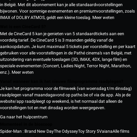
in België. Met dit abonnement kan je alle standaardvoorstellingen
bijwonen. Voor sommige evenementen en premiumvoorstellingen, zoals
IMAX of DOLBY ATMOS, geldt een kleine toeslag.
Meer weten
Wat is een CineCard 5?
Met de CineCard 5 kan je genieten van 5 standaardtickets aan een
voordelig tarief. De CineCard 5 is 3 maanden geldig vanaf de
aankoopdatum. Je kunt maximaal 5 tickets per voorstelling en per kaart
gebruiken voor alle voorstellingen in de Pathé cinema’s van België, met
uitzondering van eventuele toeslagen (3D, IMAX, 4DX, lange film) en
speciale evenementen (Concert, Ladies Night, Terror Night, Marathon,
enz.).
Meer weten
Vanaf wanneer kan ik het nieuwe filmprogramma raadplegen?
Je kan het programma voor de filmweek (van woensdag t/m dinsdag)
raadplegen vanaf maandagavond op pathe.be of via de app. Als je de
website/app raadpleegt op weekend, is het normaal dat alleen de
voorstellingen tot en met dinsdag worden weergegeven.
Ga naar het hulpcentrum
Momenteel in de bioscoop
Spider-Man : Brand New Day
The Odyssey
Toy Story 5
Vaiana
Alle films