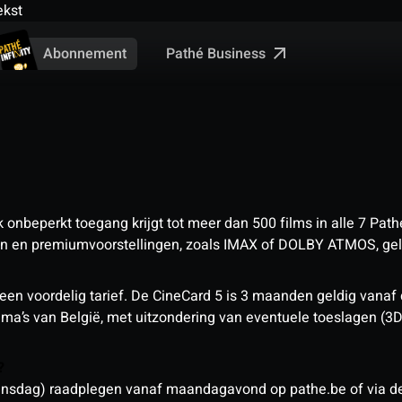
ekst
Pathé Business
Abonnement
nbeperkt toegang krijgt tot meer dan 500 films in alle 7 Pathé
 en premiumvoorstellingen, zoals IMAX of DOLBY ATMOS, geld
een voordelig tarief. De CineCard 5 is 3 maanden geldig vanaf
nema’s van België, met uitzondering van eventuele toeslagen (3
n?
sdag) raadplegen vanaf maandagavond op pathe.be of via de a