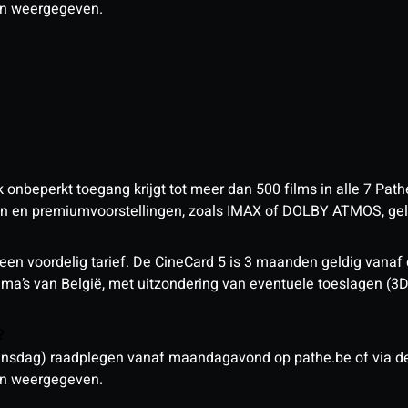
den weergegeven.
nbeperkt toegang krijgt tot meer dan 500 films in alle 7 Pathé
 en premiumvoorstellingen, zoals IMAX of DOLBY ATMOS, geld
een voordelig tarief. De CineCard 5 is 3 maanden geldig vanaf
nema’s van België, met uitzondering van eventuele toeslagen (3
n?
sdag) raadplegen vanaf maandagavond op pathe.be of via de a
den weergegeven.