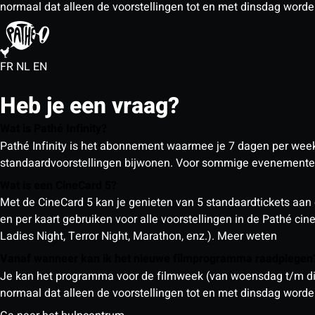
normaal dat alleen de voorstellingen tot en met dinsdag wor
FR
NL
EN
Heb je een vraag?
Wat is Pathé Infinity?
Pathé Infinity is het abonnement waarmee je 7 dagen per week o
standaardvoorstellingen bijwonen. Voor sommige evenementen
Wat is een CineCard 5?
Met de CineCard 5 kan je genieten van 5 standaardtickets aan 
en per kaart gebruiken voor alle voorstellingen in de Pathé ci
Ladies Night, Terror Night, Marathon, enz.).
Meer weten
Vanaf wanneer kan ik het nieuwe filmprogramma raadplege
Je kan het programma voor de filmweek (van woensdag t/m din
normaal dat alleen de voorstellingen tot en met dinsdag wor