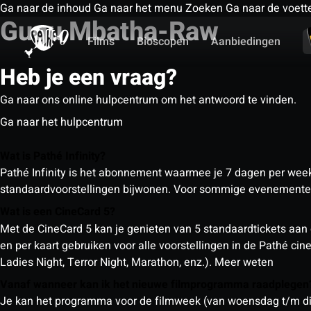
Ga naar de inhoud
Ga naar het menu
Zoeken
Ga naar de voett
Gugu Mbatha-Raw
Films
Bioscopen
Aanbiedingen
Heb je een vraag?
Ga naar ons online hulpcentrum om het antwoord te vinden.
Ga naar het hulpcentrum
Wat is Pathé Infinity?
Pathé Infinity is het abonnement waarmee je 7 dagen per week o
standaardvoorstellingen bijwonen. Voor sommige evenementen
Wat is een CineCard 5?
Met de CineCard 5 kan je genieten van 5 standaardtickets aan 
en per kaart gebruiken voor alle voorstellingen in de Pathé ci
Ladies Night, Terror Night, Marathon, enz.).
Meer weten
Vanaf wanneer kan ik het nieuwe filmprogramma raadplege
Je kan het programma voor de filmweek (van woensdag t/m din