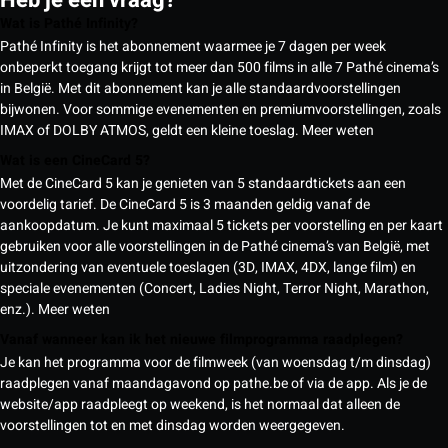
Wat is Pathé Infinity?
Pathé Infinity is het abonnement waarmee je 7 dagen per week
onbeperkt toegang krijgt tot meer dan 500 films in alle 7 Pathé cinema’s
in België. Met dit abonnement kan je alle standaardvoorstellingen
bijwonen. Voor sommige evenementen en premiumvoorstellingen, zoals
IMAX of DOLBY ATMOS, geldt een kleine toeslag.
Meer weten
Wat is een CineCard 5?
Met de CineCard 5 kan je genieten van 5 standaardtickets aan een
voordelig tarief. De CineCard 5 is 3 maanden geldig vanaf de
aankoopdatum. Je kunt maximaal 5 tickets per voorstelling en per kaart
gebruiken voor alle voorstellingen in de Pathé cinema’s van België, met
uitzondering van eventuele toeslagen (3D, IMAX, 4DX, lange film) en
speciale evenementen (Concert, Ladies Night, Terror Night, Marathon,
enz.).
Meer weten
Vanaf wanneer kan ik het nieuwe filmprogramma raadplegen?
Je kan het programma voor de filmweek (van woensdag t/m dinsdag)
raadplegen vanaf maandagavond op pathe.be of via de app. Als je de
website/app raadpleegt op weekend, is het normaal dat alleen de
voorstellingen tot en met dinsdag worden weergegeven.