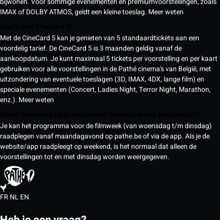
bijwonen. Voor sommige evenementen en premiumvoorstellingen, zoals
IMAX of DOLBY ATMOS, geldt een kleine toeslag.
Meer weten
Wat is een CineCard 5?
Met de CineCard 5 kan je genieten van 5 standaardtickets aan een
voordelig tarief. De CineCard 5 is 3 maanden geldig vanaf de
aankoopdatum. Je kunt maximaal 5 tickets per voorstelling en per kaart
gebruiken voor alle voorstellingen in de Pathé cinema’s van België, met
uitzondering van eventuele toeslagen (3D, IMAX, 4DX, lange film) en
speciale evenementen (Concert, Ladies Night, Terror Night, Marathon,
enz.).
Meer weten
Vanaf wanneer kan ik het nieuwe filmprogramma raadplegen?
Je kan het programma voor de filmweek (van woensdag t/m dinsdag)
raadplegen vanaf maandagavond op pathe.be of via de app. Als je de
website/app raadpleegt op weekend, is het normaal dat alleen de
voorstellingen tot en met dinsdag worden weergegeven.
FR
NL
EN
Heb je een vraag?