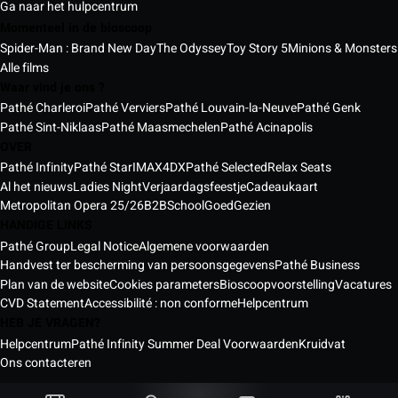
Ga naar het hulpcentrum
Momenteel in de bioscoop
Spider-Man : Brand New Day
The Odyssey
Toy Story 5
Minions & Monsters
Alle films
Waar vind je ons ?
Pathé Charleroi
Pathé Verviers
Pathé Louvain-la-Neuve
Pathé Genk
Pathé Sint-Niklaas
Pathé Maasmechelen
Pathé Acinapolis
OVER
Pathé Infinity
Pathé Star
IMAX
4DX
Pathé Selected
Relax Seats
Al het nieuws
Ladies Night
Verjaardagsfeestje
Cadeaukaart
Metropolitan Opera 25/26
B2B
School
GoedGezien
HANDIGE LINKS
Pathé Group
Legal Notice
Algemene voorwaarden
Handvest ter bescherming van persoonsgegevens
Pathé Business
Plan van de website
Cookies parameters
Bioscoopvoorstelling
Vacatures
CVD Statement
Accessibilité : non conforme
Helpcentrum
HEB JE VRAGEN?
Helpcentrum
Pathé Infinity Summer Deal Voorwaarden
Kruidvat
Ons contacteren