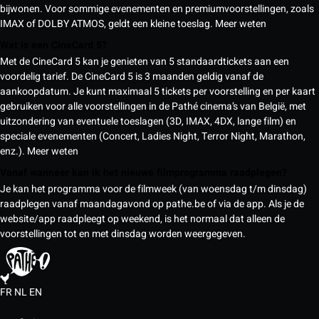
bijwonen. Voor sommige evenementen en premiumvoorstellingen, zoals
IMAX of DOLBY ATMOS, geldt een kleine toeslag.
Meer weten
Wat is een CineCard 5?
Met de CineCard 5 kan je genieten van 5 standaardtickets aan een
voordelig tarief. De CineCard 5 is 3 maanden geldig vanaf de
aankoopdatum. Je kunt maximaal 5 tickets per voorstelling en per kaart
gebruiken voor alle voorstellingen in de Pathé cinema’s van België, met
uitzondering van eventuele toeslagen (3D, IMAX, 4DX, lange film) en
speciale evenementen (Concert, Ladies Night, Terror Night, Marathon,
enz.).
Meer weten
Vanaf wanneer kan ik het nieuwe filmprogramma raadplegen?
Je kan het programma voor de filmweek (van woensdag t/m dinsdag)
raadplegen vanaf maandagavond op pathe.be of via de app. Als je de
website/app raadpleegt op weekend, is het normaal dat alleen de
voorstellingen tot en met dinsdag worden weergegeven.
FR
NL
EN