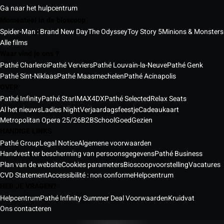
Ga naar het hulpcentrum
Momenteel in de bioscoop
Spider-Man : Brand New Day
The Odyssey
Toy Story 5
Minions & Monsters
Alle films
Waar vind je ons ?
Pathé Charleroi
Pathé Verviers
Pathé Louvain-la-Neuve
Pathé Genk
Pathé Sint-Niklaas
Pathé Maasmechelen
Pathé Acinapolis
OVER
Pathé Infinity
Pathé Star
IMAX
4DX
Pathé Selected
Relax Seats
Al het nieuws
Ladies Night
Verjaardagsfeestje
Cadeaukaart
Metropolitan Opera 25/26
B2B
School
GoedGezien
HANDIGE LINKS
Pathé Group
Legal Notice
Algemene voorwaarden
Handvest ter bescherming van persoonsgegevens
Pathé Business
Plan van de website
Cookies parameters
Bioscoopvoorstelling
Vacatures
CVD Statement
Accessibilité : non conforme
Helpcentrum
HEB JE VRAGEN?
Helpcentrum
Pathé Infinity Summer Deal Voorwaarden
Kruidvat
Ons contacteren