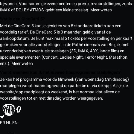
bijwonen. Voor sommige evenementen en premiumvoorstellingen, zoals
IMAX of DOLBY ATMOS, geldt een kleine toeslag.
Meer weten
Wat is een CineCard 5?
Met de CineCard 5 kan je genieten van 5 standaardtickets aan een
voordelig tarief. De CineCard 5 is 3 maanden geldig vanaf de
aankoopdatum. Je kunt maximaal 5 tickets per voorstelling en per kaart
gebruiken voor alle voorstellingen in de Pathé cinema’s van België, met
uitzondering van eventuele toeslagen (3D, IMAX, 4DX, lange film) en
speciale evenementen (Concert, Ladies Night, Terror Night, Marathon,
enz.).
Meer weten
Vanaf wanneer kan ik het nieuwe filmprogramma raadplegen?
Je kan het programma voor de filmweek (van woensdag t/m dinsdag)
raadplegen vanaf maandagavond op pathe.be of via de app. Als je de
website/app raadpleegt op weekend, is het normaal dat alleen de
voorstellingen tot en met dinsdag worden weergegeven.
FR
NL
EN