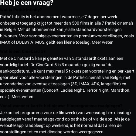
Heb je een vraag?
Wat is Pathé Infinity?
Pathé Infinity is het abonnement waarmee je 7 dagen per week
onbeperkt toegang krijgt tot meer dan 500 films in alle 7 Pathé cinema’s
in België. Met dit abonnement kan je alle standaardvoorstellingen
bijwonen. Voor sommige evenementen en premiumvoorstellingen, zoals
IMAX of DOLBY ATMOS, geldt een kleine toeslag.
Meer weten
Wat is een CineCard 5?
Met de CineCard 5 kan je genieten van 5 standaardtickets aan een
voordelig tarief. De CineCard 5 is 3 maanden geldig vanaf de
aankoopdatum. Je kunt maximaal 5 tickets per voorstelling en per kaart
gebruiken voor alle voorstellingen in de Pathé cinema’s van België, met
uitzondering van eventuele toeslagen (3D, IMAX, 4DX, lange film) en
speciale evenementen (Concert, Ladies Night, Terror Night, Marathon,
enz.).
Meer weten
Vanaf wanneer kan ik het nieuwe filmprogramma raadplegen?
Je kan het programma voor de filmweek (van woensdag t/m dinsdag)
raadplegen vanaf maandagavond op pathe.be of via de app. Als je de
website/app raadpleegt op weekend, is het normaal dat alleen de
voorstellingen tot en met dinsdag worden weergegeven.