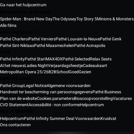
Ga naar het hulpcentrum
Momenteel in de bioscoop
Spider-Man : Brand New Day
The Odyssey
Toy Story 5
Minions & Monsters
Alle films
Waar vind je ons ?
Pathé Charleroi
Pathé Verviers
Pathé Louvain-la-Neuve
Pathé Genk
Pathé Sint-Niklaas
Pathé Maasmechelen
Pathé Acinapolis
OVER
Pathé Infinity
Pathé Star
IMAX
4DX
Pathé Selected
Relax Seats
Al het nieuws
Ladies Night
Verjaardagsfeestje
Cadeaukaart
Metropolitan Opera 25/26
B2B
School
GoedGezien
HANDIGE LINKS
Pathé Group
Legal Notice
Algemene voorwaarden
Handvest ter bescherming van persoonsgegevens
Pathé Business
Plan van de website
Cookies parameters
Bioscoopvoorstelling
Vacatures
CVD Statement
Accessibilité : non conforme
Helpcentrum
HEB JE VRAGEN?
Helpcentrum
Pathé Infinity Summer Deal Voorwaarden
Kruidvat
Ons contacteren