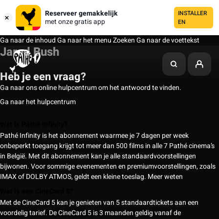
Reserveer gemakkelijk
INSTALLER
met onze gratis app
EN
Ga naar de inhoud
Ga naar het menu
Zoeken
Ga naar de voettekst
Jared Bush
Heb je een vraag?
Ga naar ons online hulpcentrum om het antwoord te vinden.
Ga naar het hulpcentrum
Wat is Pathé Infinity?
Pathé Infinity is het abonnement waarmee je 7 dagen per week
onbeperkt toegang krijgt tot meer dan 500 films in alle 7 Pathé cinema’s
in België. Met dit abonnement kan je alle standaardvoorstellingen
bijwonen. Voor sommige evenementen en premiumvoorstellingen, zoals
IMAX of DOLBY ATMOS, geldt een kleine toeslag.
Meer weten
Wat is een CineCard 5?
Met de CineCard 5 kan je genieten van 5 standaardtickets aan een
voordelig tarief. De CineCard 5 is 3 maanden geldig vanaf de