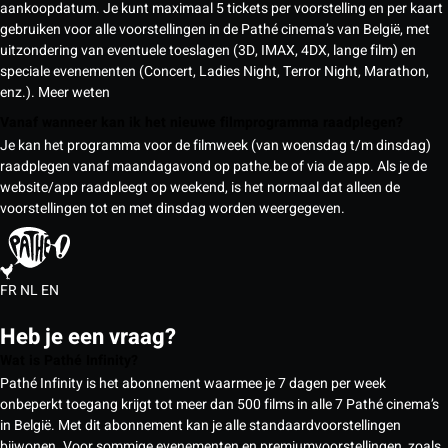
aankoopdatum. Je kunt maximaal 5 tickets per voorstelling en per kaart
gebruiken voor alle voorstellingen in de Pathé cinema’s van België, met
uitzondering van eventuele toeslagen (3D, IMAX, 4DX, lange film) en
speciale evenementen (Concert, Ladies Night, Terror Night, Marathon,
enz.).
Meer weten
Vanaf wanneer kan ik het nieuwe filmprogramma raadplegen?
Je kan het programma voor de filmweek (van woensdag t/m dinsdag)
raadplegen vanaf maandagavond op pathe.be of via de app. Als je de
website/app raadpleegt op weekend, is het normaal dat alleen de
voorstellingen tot en met dinsdag worden weergegeven.
FR
NL
EN
Heb je een vraag?
Wat is Pathé Infinity?
Pathé Infinity is het abonnement waarmee je 7 dagen per week
onbeperkt toegang krijgt tot meer dan 500 films in alle 7 Pathé cinema’s
in België. Met dit abonnement kan je alle standaardvoorstellingen
bijwonen. Voor sommige evenementen en premiumvoorstellingen, zoals