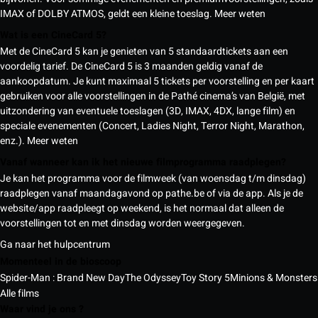
IMAX of DOLBY ATMOS, geldt een kleine toeslag.
Meer weten
Wat is een CineCard 5?
Met de CineCard 5 kan je genieten van 5 standaardtickets aan een
voordelig tarief. De CineCard 5 is 3 maanden geldig vanaf de
aankoopdatum. Je kunt maximaal 5 tickets per voorstelling en per kaart
gebruiken voor alle voorstellingen in de Pathé cinema’s van België, met
uitzondering van eventuele toeslagen (3D, IMAX, 4DX, lange film) en
speciale evenementen (Concert, Ladies Night, Terror Night, Marathon,
enz.).
Meer weten
Vanaf wanneer kan ik het nieuwe filmprogramma raadplegen?
Je kan het programma voor de filmweek (van woensdag t/m dinsdag)
raadplegen vanaf maandagavond op pathe.be of via de app. Als je de
website/app raadpleegt op weekend, is het normaal dat alleen de
voorstellingen tot en met dinsdag worden weergegeven.
Ga naar het hulpcentrum
Momenteel in de bioscoop
Spider-Man : Brand New Day
The Odyssey
Toy Story 5
Minions & Monsters
Alle films
Waar vind je ons ?