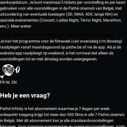
aankoopdatum. Je kunt maximaal 5 tickets per voorstelling en per kaart
gebruiken voor alle voorstellingen in de Pathé cinema’s van België, met
uitzondering van eventuele toeslagen (3D, IMAX, 4DX, lange film) en
speciale evenementen (Concert, Ladies Night, Terror Night, Marathon,
enz.).
Meer weten
Vanaf wanneer kan ik het nieuwe filmprogramma raadplegen?
Je kan het programma voor de filmweek (van woensdag t/m dinsdag)
raadplegen vanaf maandagavond op pathe.be of via de app. Als je de
website/app raadpleegt op weekend, is het normaal dat alleen de
voorstellingen tot en met dinsdag worden weergegeven.
FR
NL
EN
Heb je een vraag?
Wat is Pathé Infinity?
Pathé Infinity is het abonnement waarmee je 7 dagen per week
onbeperkt toegang krijgt tot meer dan 500 films in alle 7 Pathé cinema’s
in België. Met dit abonnement kan je alle standaardvoorstellingen
bijwonen. Voor sommige evenementen en premiumvoorstellingen, zoals