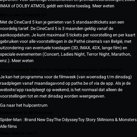
IMAX of DOLBY ATMOS, geldt een kleine toeslag.
Meer weten
Wat is een CineCard 5?
Met de CineCard 5 kan je genieten van 5 standaardtickets aan een
voordelig tarief. De CineCard 5 is 3 maanden geldig vanaf de
aankoopdatum. Je kunt maximaal 5 tickets per voorstelling en per kaart
gebruiken voor alle voorstellingen in de Pathé cinema’s van België, met
uitzondering van eventuele toeslagen (3D, IMAX, 4DX, lange film) en
speciale evenementen (Concert, Ladies Night, Terror Night, Marathon,
enz.).
Meer weten
Vanaf wanneer kan ik het nieuwe filmprogramma raadplegen?
Je kan het programma voor de filmweek (van woensdag t/m dinsdag)
raadplegen vanaf maandagavond op pathe.be of via de app. Als je de
website/app raadpleegt op weekend, is het normaal dat alleen de
voorstellingen tot en met dinsdag worden weergegeven.
Ga naar het hulpcentrum
Momenteel in de bioscoop
Spider-Man : Brand New Day
The Odyssey
Toy Story 5
Minions & Monsters
Alle films
Waar vind je ons ?