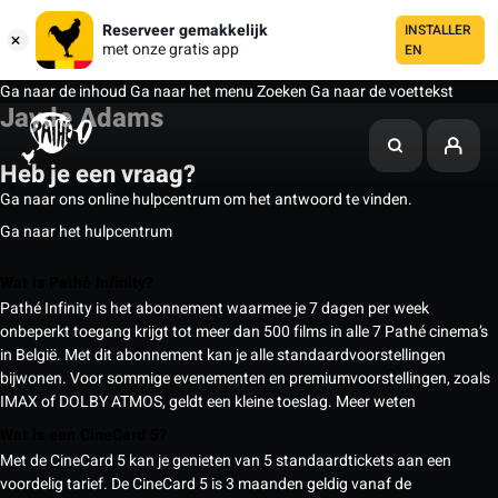
Reserveer gemakkelijk
INSTALLER
met onze gratis app
EN
Ga naar de inhoud
Ga naar het menu
Zoeken
Ga naar de voettekst
Jayde Adams
Heb je een vraag?
Ga naar ons online hulpcentrum om het antwoord te vinden.
Ga naar het hulpcentrum
Wat is Pathé Infinity?
Pathé Infinity is het abonnement waarmee je 7 dagen per week
onbeperkt toegang krijgt tot meer dan 500 films in alle 7 Pathé cinema’s
in België. Met dit abonnement kan je alle standaardvoorstellingen
bijwonen. Voor sommige evenementen en premiumvoorstellingen, zoals
IMAX of DOLBY ATMOS, geldt een kleine toeslag.
Meer weten
Wat is een CineCard 5?
Met de CineCard 5 kan je genieten van 5 standaardtickets aan een
voordelig tarief. De CineCard 5 is 3 maanden geldig vanaf de