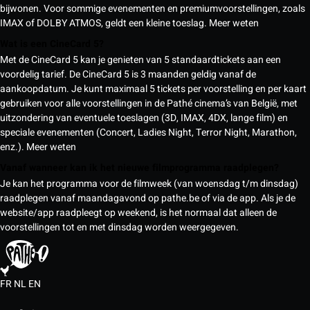
bijwonen. Voor sommige evenementen en premiumvoorstellingen, zoals
IMAX of DOLBY ATMOS, geldt een kleine toeslag.
Meer weten
Wat is een CineCard 5?
Met de CineCard 5 kan je genieten van 5 standaardtickets aan een
voordelig tarief. De CineCard 5 is 3 maanden geldig vanaf de
aankoopdatum. Je kunt maximaal 5 tickets per voorstelling en per kaart
gebruiken voor alle voorstellingen in de Pathé cinema’s van België, met
uitzondering van eventuele toeslagen (3D, IMAX, 4DX, lange film) en
speciale evenementen (Concert, Ladies Night, Terror Night, Marathon,
enz.).
Meer weten
Vanaf wanneer kan ik het nieuwe filmprogramma raadplegen?
Je kan het programma voor de filmweek (van woensdag t/m dinsdag)
raadplegen vanaf maandagavond op pathe.be of via de app. Als je de
website/app raadpleegt op weekend, is het normaal dat alleen de
voorstellingen tot en met dinsdag worden weergegeven.
FR
NL
EN