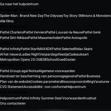
Ga naar het hulpcentrum
Momenteel in de bioscoop
Spider-Man : Brand New Day
The Odyssey
Toy Story 5
Minions & Monsters
Alle films
Waar vind je ons ?
Pathé Charleroi
Pathé Verviers
Pathé Louvain-la-Neuve
Pathé Genk
Pathé Sint-Niklaas
Pathé Maasmechelen
Pathé Acinapolis
OVER
Pathé Infinity
Pathé Star
IMAX
4DX
Pathé Selected
Relax Seats
Al het nieuws
Ladies Night
Verjaardagsfeestje
Cadeaukaart
Metropolitan Opera 25/26
B2B
School
GoedGezien
HANDIGE LINKS
Pathé Group
Legal Notice
Algemene voorwaarden
Handvest ter bescherming van persoonsgegevens
Pathé Business
Plan van de website
Cookies parameters
Bioscoopvoorstelling
Vacatures
CVD Statement
Accessibilité : non conforme
Helpcentrum
HEB JE VRAGEN?
Helpcentrum
Pathé Infinity Summer Deal Voorwaarden
Kruidvat
Ons contacteren