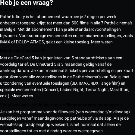
Heb je een vraag?
Wat is Pathé Infinity?
Pathé Infinity is het abonnement waarmee je 7 dagen per week
onbeperkt toegang krijgt tot meer dan 500 films in alle 7 Pathé cinema’s
in België. Met dit abonnement kan je alle standaardvoorstellingen
bijwonen. Voor sommige evenementen en premiumvoorstellingen, zoals
IMAX of DOLBY ATMOS, geldt een kleine toeslag.
Meer weten
Wat is een CineCard 5?
Met de CineCard 5 kan je genieten van 5 standaardtickets aan een
voordelig tarief. De CineCard 5 is 3 maanden geldig vanaf de
aankoopdatum. Je kunt maximaal 5 tickets per voorstelling en per kaart
gebruiken voor alle voorstellingen in de Pathé cinema’s van België, met
uitzondering van eventuele toeslagen (3D, IMAX, 4DX, lange film) en
speciale evenementen (Concert, Ladies Night, Terror Night, Marathon,
enz.).
Meer weten
Vanaf wanneer kan ik het nieuwe filmprogramma raadplegen?
Je kan het programma voor de filmweek (van woensdag t/m dinsdag)
raadplegen vanaf maandagavond op pathe.be of via de app. Als je de
website/app raadpleegt op weekend, is het normaal dat alleen de
voorstellingen tot en met dinsdag worden weergegeven.