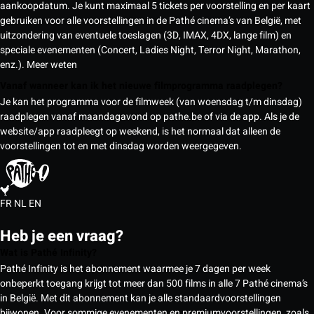
aankoopdatum. Je kunt maximaal 5 tickets per voorstelling en per kaart
gebruiken voor alle voorstellingen in de Pathé cinema’s van België, met
uitzondering van eventuele toeslagen (3D, IMAX, 4DX, lange film) en
speciale evenementen (Concert, Ladies Night, Terror Night, Marathon,
enz.).
Meer weten
Vanaf wanneer kan ik het nieuwe filmprogramma raadplegen?
Je kan het programma voor de filmweek (van woensdag t/m dinsdag)
raadplegen vanaf maandagavond op pathe.be of via de app. Als je de
website/app raadpleegt op weekend, is het normaal dat alleen de
voorstellingen tot en met dinsdag worden weergegeven.
FR
NL
EN
Heb je een vraag?
Wat is Pathé Infinity?
Pathé Infinity is het abonnement waarmee je 7 dagen per week
onbeperkt toegang krijgt tot meer dan 500 films in alle 7 Pathé cinema’s
in België. Met dit abonnement kan je alle standaardvoorstellingen
bijwonen. Voor sommige evenementen en premiumvoorstellingen, zoals