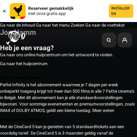
Reserveer gemakkelijk
INSTALLER
met onze gratis app
EN
Ga naar de inhoud
Ga naar het menu
Zoeken
Ga naar de voettekst
Jon Hamm
Heb je een vraag?
Ga naar ons online hulpcentrum om het antwoord te vinden.
Ga naar het hulpcentrum
Wat is Pathé Infinity?
Pathé Infinity is het abonnement waarmee je 7 dagen per week
onbeperkt toegang krijgt tot meer dan 500 films in alle 7 Pathé cinema’s
in België. Met dit abonnement kan je alle standaardvoorstellingen
bijwonen. Voor sommige evenementen en premiumvoorstellingen, zoals
IMAX of DOLBY ATMOS, geldt een kleine toeslag.
Meer weten
Wat is een CineCard 5?
Met de CineCard 5 kan je genieten van 5 standaardtickets aan een
voordelig tarief. De CineCard 5 is 3 maanden geldig vanaf de