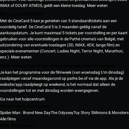
IMAX of DOLBY ATMOS, geldt een kleine toeslag.
Meer weten
Wat is een CineCard 5?
Met de CineCard 5 kan je genieten van 5 standaardtickets aan een
voordelig tarief. De CineCard 5 is 3 maanden geldig vanaf de
aankoopdatum. Je kunt maximaal 5 tickets per voorstelling en per kaart
gebruiken voor alle voorstellingen in de Pathé cinema’s van België, met
uitzondering van eventuele toeslagen (3D, IMAX, 4DX, lange film) en
speciale evenementen (Concert, Ladies Night, Terror Night, Marathon,
enz.).
Meer weten
Vanaf wanneer kan ik het nieuwe filmprogramma raadplegen?
Je kan het programma voor de filmweek (van woensdag t/m dinsdag)
raadplegen vanaf maandagavond op pathe.be of via de app. Als je de
website/app raadpleegt op weekend, is het normaal dat alleen de
voorstellingen tot en met dinsdag worden weergegeven.
Ga naar het hulpcentrum
Momenteel in de bioscoop
Spider-Man : Brand New Day
The Odyssey
Toy Story 5
Minions & Monsters
Alle films
Waar vind je ons ?