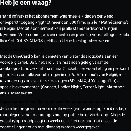
Heb je een vraag?
Wat is Pathé Infinity?
Pathé Infinity is het abonnement waarmee je 7 dagen per week
onbeperkt toegang krijgt tot meer dan 500 films in alle 7 Pathé cinema’s
in België. Met dit abonnement kan je alle standaardvoorstellingen
bijwonen. Voor sommige evenementen en premiumvoorstellingen, zoals
IMAX of DOLBY ATMOS, geldt een kleine toeslag.
Meer weten
Wat is een CineCard 5?
Met de CineCard 5 kan je genieten van 5 standaardtickets aan een
voordelig tarief. De CineCard 5 is 3 maanden geldig vanaf de
aankoopdatum. Je kunt maximaal 5 tickets per voorstelling en per kaart
gebruiken voor alle voorstellingen in de Pathé cinema’s van België, met
uitzondering van eventuele toeslagen (3D, IMAX, 4DX, lange film) en
speciale evenementen (Concert, Ladies Night, Terror Night, Marathon,
enz.).
Meer weten
Vanaf wanneer kan ik het nieuwe filmprogramma raadplegen?
Je kan het programma voor de filmweek (van woensdag t/m dinsdag)
raadplegen vanaf maandagavond op pathe.be of via de app. Als je de
website/app raadpleegt op weekend, is het normaal dat alleen de
voorstellingen tot en met dinsdag worden weergegeven.