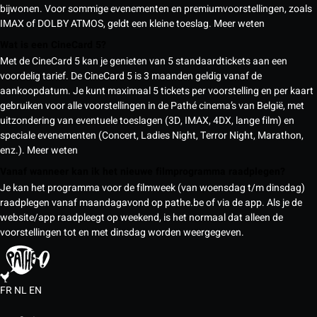
bijwonen. Voor sommige evenementen en premiumvoorstellingen, zoals
IMAX of DOLBY ATMOS, geldt een kleine toeslag.
Meer weten
Wat is een CineCard 5?
Met de CineCard 5 kan je genieten van 5 standaardtickets aan een
voordelig tarief. De CineCard 5 is 3 maanden geldig vanaf de
aankoopdatum. Je kunt maximaal 5 tickets per voorstelling en per kaart
gebruiken voor alle voorstellingen in de Pathé cinema’s van België, met
uitzondering van eventuele toeslagen (3D, IMAX, 4DX, lange film) en
speciale evenementen (Concert, Ladies Night, Terror Night, Marathon,
enz.).
Meer weten
Vanaf wanneer kan ik het nieuwe filmprogramma raadplegen?
Je kan het programma voor de filmweek (van woensdag t/m dinsdag)
raadplegen vanaf maandagavond op pathe.be of via de app. Als je de
website/app raadpleegt op weekend, is het normaal dat alleen de
voorstellingen tot en met dinsdag worden weergegeven.
FR
NL
EN