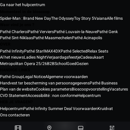
Ga naar het hulpcentrum
Momenteel in de bioscoop
Spider-Man : Brand New Day
The Odyssey
Toy Story 5
Vaiana
Alle films
Waar vind je ons ?
Pathé Charleroi
Pathé Verviers
Pathé Louvain-la-Neuve
Pathé Genk
Pathé Sint-Niklaas
Pathé Maasmechelen
Pathé Acinapolis
OVER
Pathé Infinity
Pathé Star
IMAX
4DX
Pathé Selected
Relax Seats
Al het nieuws
Ladies Night
Verjaardagsfeestje
Cadeaukaart
Metropolitan Opera 25/26
B2B
School
GoedGezien
HANDIGE LINKS
Pathé Group
Legal Notice
Algemene voorwaarden
Handvest ter bescherming van persoonsgegevens
Pathé Business
Plan van de website
Cookies parameters
Bioscoopvoorstelling
Vacatures
CVD Statement
Accessibilité : non conforme
Helpcentrum
HEB JE VRAGEN?
Helpcentrum
Pathé Infinity Summer Deal Voorwaarden
Kruidvat
Ons contacteren
Pathé bioscopen België © 2026