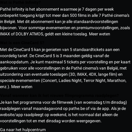
Wat is Pathé Infinity?
Pathé Infinity is het abonnement waarmee je 7 dagen per week
onbeperkt toegang krijgt tot meer dan 500 films in alle 7 Pathé cinema’s
in België. Met dit abonnement kan je alle standaardvoorstellingen
bijwonen. Voor sommige evenementen en premiumvoorstellingen, zoals
IMAX of DOLBY ATMOS, geldt een kleine toeslag.
Meer weten
Wat is een CineCard 5?
Met de CineCard 5 kan je genieten van 5 standaardtickets aan een
voordelig tarief. De CineCard 5 is 3 maanden geldig vanaf de
aankoopdatum. Je kunt maximaal 5 tickets per voorstelling en per kaart
gebruiken voor alle voorstellingen in de Pathé cinema’s van België, met
uitzondering van eventuele toeslagen (3D, IMAX, 4DX, lange film) en
speciale evenementen (Concert, Ladies Night, Terror Night, Marathon,
enz.).
Meer weten
Vanaf wanneer kan ik het nieuwe filmprogramma raadplegen?
Je kan het programma voor de filmweek (van woensdag t/m dinsdag)
raadplegen vanaf maandagavond op pathe.be of via de app. Als je de
website/app raadpleegt op weekend, is het normaal dat alleen de
voorstellingen tot en met dinsdag worden weergegeven.
Ga naar het hulpcentrum