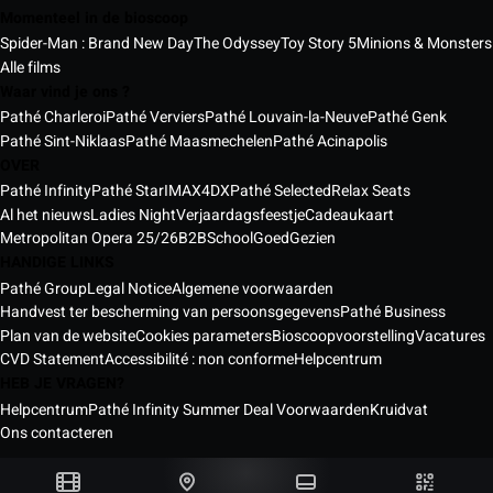
Momenteel in de bioscoop
Spider-Man : Brand New Day
The Odyssey
Toy Story 5
Minions & Monsters
Alle films
Waar vind je ons ?
Pathé Charleroi
Pathé Verviers
Pathé Louvain-la-Neuve
Pathé Genk
Pathé Sint-Niklaas
Pathé Maasmechelen
Pathé Acinapolis
OVER
Pathé Infinity
Pathé Star
IMAX
4DX
Pathé Selected
Relax Seats
Al het nieuws
Ladies Night
Verjaardagsfeestje
Cadeaukaart
Metropolitan Opera 25/26
B2B
School
GoedGezien
HANDIGE LINKS
Pathé Group
Legal Notice
Algemene voorwaarden
Handvest ter bescherming van persoonsgegevens
Pathé Business
Plan van de website
Cookies parameters
Bioscoopvoorstelling
Vacatures
CVD Statement
Accessibilité : non conforme
Helpcentrum
HEB JE VRAGEN?
Helpcentrum
Pathé Infinity Summer Deal Voorwaarden
Kruidvat
Ons contacteren
Pathé bioscopen België © 2026