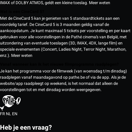
IMAX of DOLBY ATMOS, geldt een kleine toeslag.
Meer weten
Wat is een CineCard 5?
Met de CineCard 5 kan je genieten van 5 standaardtickets aan een
voordelig tarief. De CineCard 5 is 3 maanden geldig vanaf de
aankoopdatum. Je kunt maximaal 5 tickets per voorstelling en per kaart
gebruiken voor alle voorstellingen in de Pathé cinema’s van België, met
uitzondering van eventuele toeslagen (3D, IMAX, 4DX, lange film) en
speciale evenementen (Concert, Ladies Night, Terror Night, Marathon,
enz.).
Meer weten
Vanaf wanneer kan ik het nieuwe filmprogramma raadplegen?
Je kan het programma voor de filmweek (van woensdag t/m dinsdag)
raadplegen vanaf maandagavond op pathe.be of via de app. Als je de
website/app raadpleegt op weekend, is het normaal dat alleen de
voorstellingen tot en met dinsdag worden weergegeven.
FR
NL
EN
Heb je een vraag?