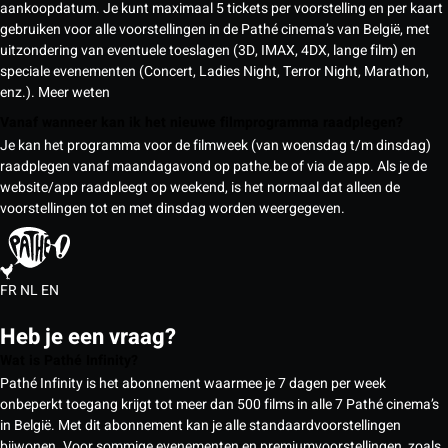
aankoopdatum. Je kunt maximaal 5 tickets per voorstelling en per kaart
gebruiken voor alle voorstellingen in de Pathé cinema’s van België, met
uitzondering van eventuele toeslagen (3D, IMAX, 4DX, lange film) en
speciale evenementen (Concert, Ladies Night, Terror Night, Marathon,
enz.).
Meer weten
Vanaf wanneer kan ik het nieuwe filmprogramma raadplegen?
Je kan het programma voor de filmweek (van woensdag t/m dinsdag)
raadplegen vanaf maandagavond op pathe.be of via de app. Als je de
website/app raadpleegt op weekend, is het normaal dat alleen de
voorstellingen tot en met dinsdag worden weergegeven.
FR
NL
EN
Heb je een vraag?
Wat is Pathé Infinity?
Pathé Infinity is het abonnement waarmee je 7 dagen per week
onbeperkt toegang krijgt tot meer dan 500 films in alle 7 Pathé cinema’s
in België. Met dit abonnement kan je alle standaardvoorstellingen
bijwonen. Voor sommige evenementen en premiumvoorstellingen, zoals