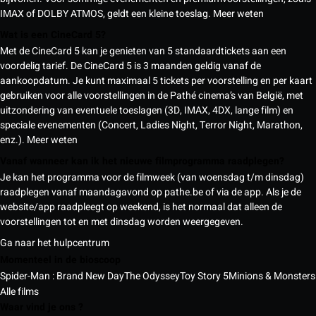
IMAX of DOLBY ATMOS, geldt een kleine toeslag.
Meer weten
Wat is een CineCard 5?
Met de CineCard 5 kan je genieten van 5 standaardtickets aan een
voordelig tarief. De CineCard 5 is 3 maanden geldig vanaf de
aankoopdatum. Je kunt maximaal 5 tickets per voorstelling en per kaart
gebruiken voor alle voorstellingen in de Pathé cinema’s van België, met
uitzondering van eventuele toeslagen (3D, IMAX, 4DX, lange film) en
speciale evenementen (Concert, Ladies Night, Terror Night, Marathon,
enz.).
Meer weten
Vanaf wanneer kan ik het nieuwe filmprogramma raadplegen?
Je kan het programma voor de filmweek (van woensdag t/m dinsdag)
raadplegen vanaf maandagavond op pathe.be of via de app. Als je de
website/app raadpleegt op weekend, is het normaal dat alleen de
voorstellingen tot en met dinsdag worden weergegeven.
Ga naar het hulpcentrum
Momenteel in de bioscoop
Spider-Man : Brand New Day
The Odyssey
Toy Story 5
Minions & Monsters
Alle films
Waar vind je ons ?