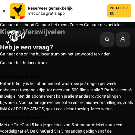
Reserveer gemakkelijk
INSTALLER
met onze gratis app
EN
Ga naar de inhoud
Ga naar het menu
Zoeken
Ga naar de voettekst
Kieran Verswijvelen
Heb je een vraag?
Ga naar ons online hulpcentrum om het antwoord te vinden.
Ga naar het hulpcentrum
Wat is Pathé Infinity?
Pathé Infinity is het abonnement waarmee je 7 dagen per week
onbeperkt toegang krijgt tot meer dan 500 films in alle 7 Pathé cinema’s
in België. Met dit abonnement kan je alle standaardvoorstellingen
bijwonen. Voor sommige evenementen en premiumvoorstellingen, zoals
IMAX of DOLBY ATMOS, geldt een kleine toeslag.
Meer weten
Wat is een CineCard 5?
Met de CineCard 5 kan je genieten van 5 standaardtickets aan een
voordelig tarief. De CineCard 5 is 3 maanden geldig vanaf de