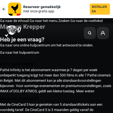
Reserveer gemakkelijk
INSTALLER
met onze gratis app
EN
Ga naar de inhoud
Ga naar het menu
Zoeken
Ga naar de voettekst
Magnus Krepper
Heb je een vraag?
Ga naar ons online hulpcentrum om het antwoord te vinden.
Ga naar het hulpcentrum
Wat is Pathé Infinity?
Pathé Infinity is het abonnement waarmee je 7 dagen per week
onbeperkt toegang krijgt tot meer dan 500 films in alle 7 Pathé cinema’s
in België. Met dit abonnement kan je alle standaardvoorstellingen
bijwonen. Voor sommige evenementen en premiumvoorstellingen, zoals
IMAX of DOLBY ATMOS, geldt een kleine toeslag.
Meer weten
Wat is een CineCard 5?
Met de CineCard 5 kan je genieten van 5 standaardtickets aan een
voordelig tarief. De CineCard 5 is 3 maanden geldig vanaf de