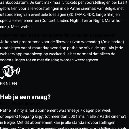
aankoopdatum. Je kunt maximaal 5 tickets per voorstelling en per kaart
gebruiken voor alle voorstellingen in de Pathé cinema’s van België, met
uitzondering van eventuele toeslagen (3D, IMAX, 4DX, lange film) en
speciale evenementen (Concert, Ladies Night, Terror Night, Marathon,
enz.).
Meer weten
Vanaf wanneer kan ik het nieuwe filmprogramma raadplegen?
Je kan het programma voor de filmweek (van woensdag t/m dinsdag)
raadplegen vanaf maandagavond op pathe.be of via de app. Als je de
website/app raadpleegt op weekend, is het normaal dat alleen de
voorstellingen tot en met dinsdag worden weergegeven.
FR
NL
EN
Heb je een vraag?
Wat is Pathé Infinity?
Pathé Infinity is het abonnement waarmee je 7 dagen per week
onbeperkt toegang krijgt tot meer dan 500 films in alle 7 Pathé cinema’s
in België. Met dit abonnement kan je alle standaardvoorstellingen
bijwonen. Voor sommige evenementen en premiumvoorstellingen, zoals