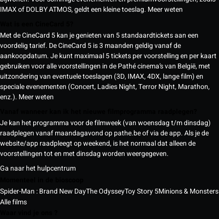
IMAX of DOLBY ATMOS, geldt een kleine toeslag.
Meer weten
Wat is een CineCard 5?
Met de CineCard 5 kan je genieten van 5 standaardtickets aan een
voordelig tarief. De CineCard 5 is 3 maanden geldig vanaf de
aankoopdatum. Je kunt maximaal 5 tickets per voorstelling en per kaart
gebruiken voor alle voorstellingen in de Pathé cinema’s van België, met
uitzondering van eventuele toeslagen (3D, IMAX, 4DX, lange film) en
speciale evenementen (Concert, Ladies Night, Terror Night, Marathon,
enz.).
Meer weten
Vanaf wanneer kan ik het nieuwe filmprogramma raadplegen?
Je kan het programma voor de filmweek (van woensdag t/m dinsdag)
raadplegen vanaf maandagavond op pathe.be of via de app. Als je de
website/app raadpleegt op weekend, is het normaal dat alleen de
voorstellingen tot en met dinsdag worden weergegeven.
Ga naar het hulpcentrum
Momenteel in de bioscoop
Spider-Man : Brand New Day
The Odyssey
Toy Story 5
Minions & Monsters
Alle films
Waar vind je ons ?