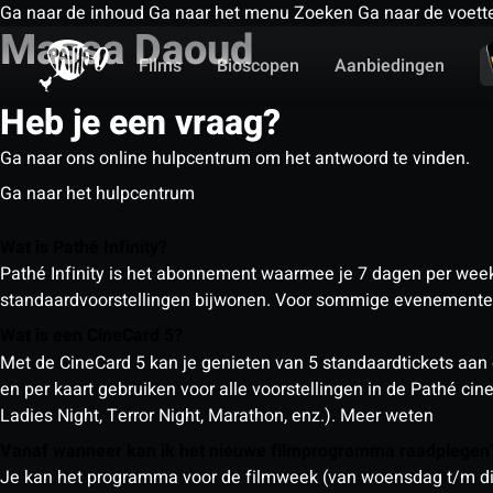
Ga naar de inhoud
Ga naar het menu
Zoeken
Ga naar de voett
Massa Daoud
Films
Bioscopen
Aanbiedingen
Heb je een vraag?
Ga naar ons online hulpcentrum om het antwoord te vinden.
Ga naar het hulpcentrum
Wat is Pathé Infinity?
Pathé Infinity is het abonnement waarmee je 7 dagen per week o
standaardvoorstellingen bijwonen. Voor sommige evenementen
Wat is een CineCard 5?
Met de CineCard 5 kan je genieten van 5 standaardtickets aan 
en per kaart gebruiken voor alle voorstellingen in de Pathé ci
Ladies Night, Terror Night, Marathon, enz.).
Meer weten
Vanaf wanneer kan ik het nieuwe filmprogramma raadplege
Je kan het programma voor de filmweek (van woensdag t/m din