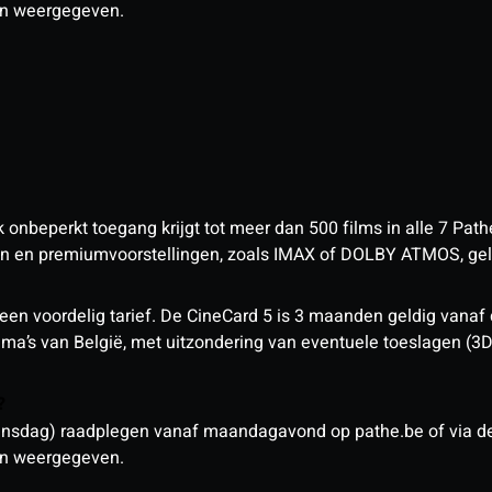
den weergegeven.
nbeperkt toegang krijgt tot meer dan 500 films in alle 7 Pathé
 en premiumvoorstellingen, zoals IMAX of DOLBY ATMOS, geld
een voordelig tarief. De CineCard 5 is 3 maanden geldig vanaf
nema’s van België, met uitzondering van eventuele toeslagen (3
n?
sdag) raadplegen vanaf maandagavond op pathe.be of via de a
den weergegeven.