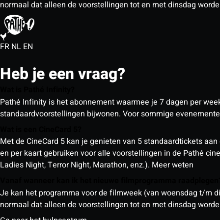
normaal dat alleen de voorstellingen tot en met dinsdag wor
FR
NL
EN
Heb je een vraag?
Wat is Pathé Infinity?
Pathé Infinity is het abonnement waarmee je 7 dagen per week o
standaardvoorstellingen bijwonen. Voor sommige evenementen
Wat is een CineCard 5?
Met de CineCard 5 kan je genieten van 5 standaardtickets aan 
en per kaart gebruiken voor alle voorstellingen in de Pathé ci
Ladies Night, Terror Night, Marathon, enz.).
Meer weten
Vanaf wanneer kan ik het nieuwe filmprogramma raadplege
Je kan het programma voor de filmweek (van woensdag t/m din
normaal dat alleen de voorstellingen tot en met dinsdag wor