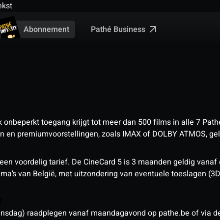
ekst
Pathé Business
Abonnement
nbeperkt toegang krijgt tot meer dan 500 films in alle 7 Pathé
 en premiumvoorstellingen, zoals IMAX of DOLBY ATMOS, geld
een voordelig tarief. De CineCard 5 is 3 maanden geldig vanaf
nema’s van België, met uitzondering van eventuele toeslagen (3
n?
sdag) raadplegen vanaf maandagavond op pathe.be of via de a