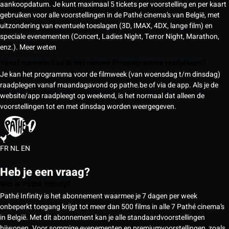
aankoopdatum. Je kunt maximaal 5 tickets per voorstelling en per kaart
gebruiken voor alle voorstellingen in de Pathé cinema’s van België, met
uitzondering van eventuele toeslagen (3D, IMAX, 4DX, lange film) en
speciale evenementen (Concert, Ladies Night, Terror Night, Marathon,
enz.).
Meer weten
Vanaf wanneer kan ik het nieuwe filmprogramma raadplegen?
Je kan het programma voor de filmweek (van woensdag t/m dinsdag)
raadplegen vanaf maandagavond op pathe.be of via de app. Als je de
website/app raadpleegt op weekend, is het normaal dat alleen de
voorstellingen tot en met dinsdag worden weergegeven.
FR
NL
EN
Heb je een vraag?
Wat is Pathé Infinity?
Pathé Infinity is het abonnement waarmee je 7 dagen per week
onbeperkt toegang krijgt tot meer dan 500 films in alle 7 Pathé cinema’s
in België. Met dit abonnement kan je alle standaardvoorstellingen
bijwonen. Voor sommige evenementen en premiumvoorstellingen, zoals