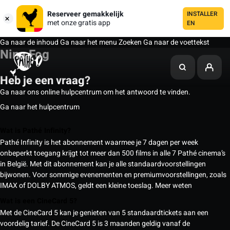
Reserveer gemakkelijk
INSTALLER
met onze gratis app
EN
Ga naar de inhoud
Ga naar het menu
Zoeken
Ga naar de voettekst
Nina Fog
Heb je een vraag?
Ga naar ons online hulpcentrum om het antwoord te vinden.
Ga naar het hulpcentrum
Wat is Pathé Infinity?
Pathé Infinity is het abonnement waarmee je 7 dagen per week
onbeperkt toegang krijgt tot meer dan 500 films in alle 7 Pathé cinema’s
in België. Met dit abonnement kan je alle standaardvoorstellingen
bijwonen. Voor sommige evenementen en premiumvoorstellingen, zoals
IMAX of DOLBY ATMOS, geldt een kleine toeslag.
Meer weten
Wat is een CineCard 5?
Met de CineCard 5 kan je genieten van 5 standaardtickets aan een
voordelig tarief. De CineCard 5 is 3 maanden geldig vanaf de