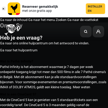
Reserveer gemakkelijk
INSTALLER
met onze gratis app
EN
Ga naar de inhoud
Ga naar het menu
Zoeken
Ga naar de voettekst
Omar Sy
Heb je een vraag?
Ga naar ons online hulpcentrum om het antwoord te vinden.
Ga naar het hulpcentrum
Wat is Pathé Infinity?
Pathé Infinity is het abonnement waarmee je 7 dagen per week
onbeperkt toegang krijgt tot meer dan 500 films in alle 7 Pathé cinema’s
in België. Met dit abonnement kan je alle standaardvoorstellingen
bijwonen. Voor sommige evenementen en premiumvoorstellingen, zoals
IMAX of DOLBY ATMOS, geldt een kleine toeslag.
Meer weten
Wat is een CineCard 5?
Met de CineCard 5 kan je genieten van 5 standaardtickets aan een
voordelig tarief. De CineCard 5 is 3 maanden geldig vanaf de