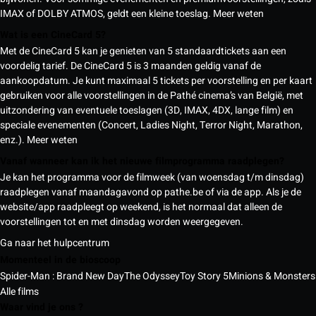
IMAX of DOLBY ATMOS, geldt een kleine toeslag.
Meer weten
Wat is een CineCard 5?
Met de CineCard 5 kan je genieten van 5 standaardtickets aan een
voordelig tarief. De CineCard 5 is 3 maanden geldig vanaf de
aankoopdatum. Je kunt maximaal 5 tickets per voorstelling en per kaart
gebruiken voor alle voorstellingen in de Pathé cinema’s van België, met
uitzondering van eventuele toeslagen (3D, IMAX, 4DX, lange film) en
speciale evenementen (Concert, Ladies Night, Terror Night, Marathon,
enz.).
Meer weten
Vanaf wanneer kan ik het nieuwe filmprogramma raadplegen?
Je kan het programma voor de filmweek (van woensdag t/m dinsdag)
raadplegen vanaf maandagavond op pathe.be of via de app. Als je de
website/app raadpleegt op weekend, is het normaal dat alleen de
voorstellingen tot en met dinsdag worden weergegeven.
Ga naar het hulpcentrum
Momenteel in de bioscoop
Spider-Man : Brand New Day
The Odyssey
Toy Story 5
Minions & Monsters
Alle films
Waar vind je ons ?