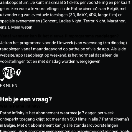
aankoopdatum. Je kunt maximaal 5 tickets per voorstelling en per kaart
gebruiken voor alle voorstellingen in de Pathé cinema’s van België, met
uitzondering van eventuele toeslagen (3D, IMAX, 4DX, lange film) en
speciale evenementen (Concert, Ladies Night, Terror Night, Marathon,
enz.).
Meer weten
Vanaf wanneer kan ik het nieuwe filmprogramma raadplegen?
Je kan het programma voor de filmweek (van woensdag t/m dinsdag)
raadplegen vanaf maandagavond op pathe.be of via de app. Als je de
website/app raadpleegt op weekend, is het normaal dat alleen de
voorstellingen tot en met dinsdag worden weergegeven.
FR
NL
EN
Heb je een vraag?
Wat is Pathé Infinity?
Pathé Infinity is het abonnement waarmee je 7 dagen per week
onbeperkt toegang krijgt tot meer dan 500 films in alle 7 Pathé cinema’s
in België. Met dit abonnement kan je alle standaardvoorstellingen
bijwonen. Voor sommige evenementen en premiumvoorstellingen, zoals