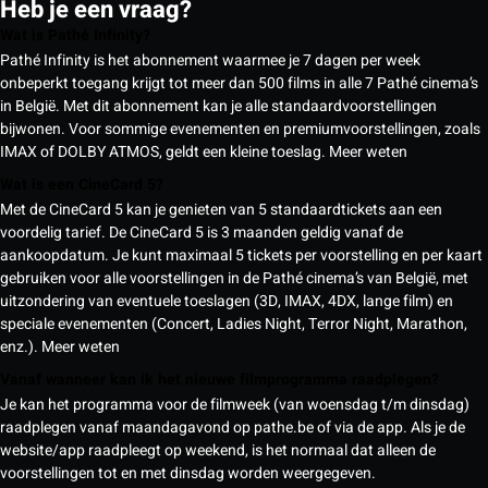
Heb je een vraag?
Wat is Pathé Infinity?
Pathé Infinity is het abonnement waarmee je 7 dagen per week
onbeperkt toegang krijgt tot meer dan 500 films in alle 7 Pathé cinema’s
in België. Met dit abonnement kan je alle standaardvoorstellingen
bijwonen. Voor sommige evenementen en premiumvoorstellingen, zoals
IMAX of DOLBY ATMOS, geldt een kleine toeslag.
Meer weten
Wat is een CineCard 5?
Met de CineCard 5 kan je genieten van 5 standaardtickets aan een
voordelig tarief. De CineCard 5 is 3 maanden geldig vanaf de
aankoopdatum. Je kunt maximaal 5 tickets per voorstelling en per kaart
gebruiken voor alle voorstellingen in de Pathé cinema’s van België, met
uitzondering van eventuele toeslagen (3D, IMAX, 4DX, lange film) en
speciale evenementen (Concert, Ladies Night, Terror Night, Marathon,
enz.).
Meer weten
Vanaf wanneer kan ik het nieuwe filmprogramma raadplegen?
Je kan het programma voor de filmweek (van woensdag t/m dinsdag)
raadplegen vanaf maandagavond op pathe.be of via de app. Als je de
website/app raadpleegt op weekend, is het normaal dat alleen de
voorstellingen tot en met dinsdag worden weergegeven.