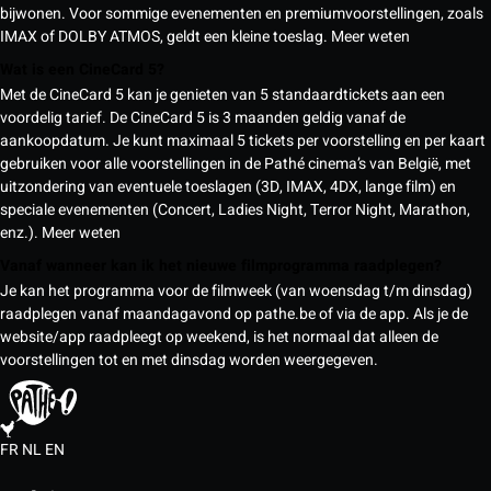
bijwonen. Voor sommige evenementen en premiumvoorstellingen, zoals
IMAX of DOLBY ATMOS, geldt een kleine toeslag.
Meer weten
Wat is een CineCard 5?
Met de CineCard 5 kan je genieten van 5 standaardtickets aan een
voordelig tarief. De CineCard 5 is 3 maanden geldig vanaf de
aankoopdatum. Je kunt maximaal 5 tickets per voorstelling en per kaart
gebruiken voor alle voorstellingen in de Pathé cinema’s van België, met
uitzondering van eventuele toeslagen (3D, IMAX, 4DX, lange film) en
speciale evenementen (Concert, Ladies Night, Terror Night, Marathon,
enz.).
Meer weten
Vanaf wanneer kan ik het nieuwe filmprogramma raadplegen?
Je kan het programma voor de filmweek (van woensdag t/m dinsdag)
raadplegen vanaf maandagavond op pathe.be of via de app. Als je de
website/app raadpleegt op weekend, is het normaal dat alleen de
voorstellingen tot en met dinsdag worden weergegeven.
FR
NL
EN