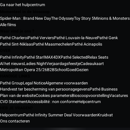
Ga naar het hulpcentrum
Momenteel in de bioscoop
Spider-Man : Brand New Day
The Odyssey
Toy Story 5
Minions & Monsters
Alle films
Waar vind je ons ?
Pathé Charleroi
Pathé Verviers
Pathé Louvain-la-Neuve
Pathé Genk
Pathé Sint-Niklaas
Pathé Maasmechelen
Pathé Acinapolis
OVER
Pathé Infinity
Pathé Star
IMAX
4DX
Pathé Selected
Relax Seats
Al het nieuws
Ladies Night
Verjaardagsfeestje
Cadeaukaart
Metropolitan Opera 25/26
B2B
School
GoedGezien
HANDIGE LINKS
Pathé Group
Legal Notice
Algemene voorwaarden
Handvest ter bescherming van persoonsgegevens
Pathé Business
Plan van de website
Cookies parameters
Bioscoopvoorstelling
Vacatures
CVD Statement
Accessibilité : non conforme
Helpcentrum
HEB JE VRAGEN?
Helpcentrum
Pathé Infinity Summer Deal Voorwaarden
Kruidvat
Ons contacteren