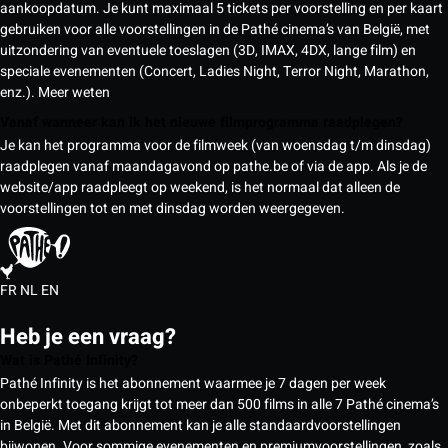
aankoopdatum. Je kunt maximaal 5 tickets per voorstelling en per kaart
gebruiken voor alle voorstellingen in de Pathé cinema’s van België, met
uitzondering van eventuele toeslagen (3D, IMAX, 4DX, lange film) en
speciale evenementen (Concert, Ladies Night, Terror Night, Marathon,
enz.).
Meer weten
Vanaf wanneer kan ik het nieuwe filmprogramma raadplegen?
Je kan het programma voor de filmweek (van woensdag t/m dinsdag)
raadplegen vanaf maandagavond op pathe.be of via de app. Als je de
website/app raadpleegt op weekend, is het normaal dat alleen de
voorstellingen tot en met dinsdag worden weergegeven.
FR
NL
EN
Heb je een vraag?
Wat is Pathé Infinity?
Pathé Infinity is het abonnement waarmee je 7 dagen per week
onbeperkt toegang krijgt tot meer dan 500 films in alle 7 Pathé cinema’s
in België. Met dit abonnement kan je alle standaardvoorstellingen
bijwonen. Voor sommige evenementen en premiumvoorstellingen, zoals