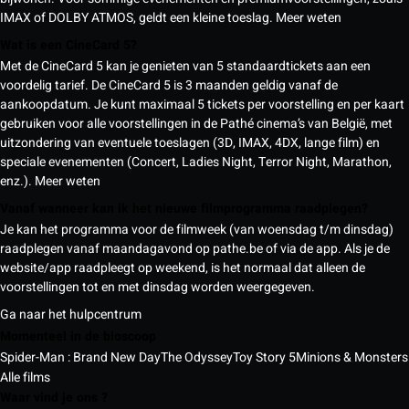
IMAX of DOLBY ATMOS, geldt een kleine toeslag.
Meer weten
Wat is een CineCard 5?
Met de CineCard 5 kan je genieten van 5 standaardtickets aan een
voordelig tarief. De CineCard 5 is 3 maanden geldig vanaf de
aankoopdatum. Je kunt maximaal 5 tickets per voorstelling en per kaart
gebruiken voor alle voorstellingen in de Pathé cinema’s van België, met
uitzondering van eventuele toeslagen (3D, IMAX, 4DX, lange film) en
speciale evenementen (Concert, Ladies Night, Terror Night, Marathon,
enz.).
Meer weten
Vanaf wanneer kan ik het nieuwe filmprogramma raadplegen?
Je kan het programma voor de filmweek (van woensdag t/m dinsdag)
raadplegen vanaf maandagavond op pathe.be of via de app. Als je de
website/app raadpleegt op weekend, is het normaal dat alleen de
voorstellingen tot en met dinsdag worden weergegeven.
Ga naar het hulpcentrum
Momenteel in de bioscoop
Spider-Man : Brand New Day
The Odyssey
Toy Story 5
Minions & Monsters
Alle films
Waar vind je ons ?