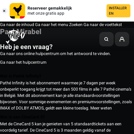
Reserveer gemakkelijk
INSTALLER
met onze gratis app
EN
Ga naar de inhoud
Ga naar het menu
Zoeken
Ga naar de voettekst
Paul Mirabel
Heb je een vraag?
Ga naar ons online hulpcentrum om het antwoord te vinden.
Ga naar het hulpcentrum
Wat is Pathé Infinity?
Pathé Infinity is het abonnement waarmee je 7 dagen per week
onbeperkt toegang krijgt tot meer dan 500 films in alle 7 Pathé cinema’s
in België. Met dit abonnement kan je alle standaardvoorstellingen
bijwonen. Voor sommige evenementen en premiumvoorstellingen, zoals
IMAX of DOLBY ATMOS, geldt een kleine toeslag.
Meer weten
Wat is een CineCard 5?
Met de CineCard 5 kan je genieten van 5 standaardtickets aan een
voordelig tarief. De CineCard 5 is 3 maanden geldig vanaf de