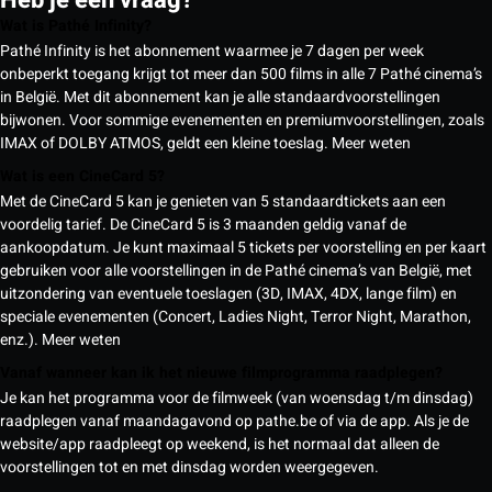
Wat is Pathé Infinity?
Pathé Infinity is het abonnement waarmee je 7 dagen per week
onbeperkt toegang krijgt tot meer dan 500 films in alle 7 Pathé cinema’s
in België. Met dit abonnement kan je alle standaardvoorstellingen
bijwonen. Voor sommige evenementen en premiumvoorstellingen, zoals
IMAX of DOLBY ATMOS, geldt een kleine toeslag.
Meer weten
Wat is een CineCard 5?
Met de CineCard 5 kan je genieten van 5 standaardtickets aan een
voordelig tarief. De CineCard 5 is 3 maanden geldig vanaf de
aankoopdatum. Je kunt maximaal 5 tickets per voorstelling en per kaart
gebruiken voor alle voorstellingen in de Pathé cinema’s van België, met
uitzondering van eventuele toeslagen (3D, IMAX, 4DX, lange film) en
speciale evenementen (Concert, Ladies Night, Terror Night, Marathon,
enz.).
Meer weten
Vanaf wanneer kan ik het nieuwe filmprogramma raadplegen?
Je kan het programma voor de filmweek (van woensdag t/m dinsdag)
raadplegen vanaf maandagavond op pathe.be of via de app. Als je de
website/app raadpleegt op weekend, is het normaal dat alleen de
voorstellingen tot en met dinsdag worden weergegeven.