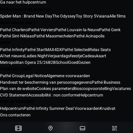
Ga naar het hulpcentrum
Momenteel in de bioscoop
Spider-Man : Brand New Day
The Odyssey
Toy Story 5
Vaiana
Alle films
Waar vind je ons ?
Pathé Charleroi
Pathé Verviers
Pathé Louvain-la-Neuve
Pathé Genk
Pathé Sint-Niklaas
Pathé Maasmechelen
Pathé Acinapolis
OVER
Pathé Infinity
Pathé Star
IMAX
4DX
Pathé Selected
Relax Seats
Al het nieuws
Ladies Night
Verjaardagsfeestje
Cadeaukaart
Metropolitan Opera 25/26
B2B
School
GoedGezien
HANDIGE LINKS
Pathé Group
Legal Notice
Algemene voorwaarden
Handvest ter bescherming van persoonsgegevens
Pathé Business
Plan van de website
Cookies parameters
Bioscoopvoorstelling
Vacatures
CVD Statement
Accessibilité : non conforme
Helpcentrum
HEB JE VRAGEN?
Helpcentrum
Pathé Infinity Summer Deal Voorwaarden
Kruidvat
Ons contacteren
Pathé bioscopen België © 2026