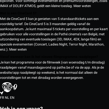
bijwonen. Voor sommige evenementen en premiumvoorstellingen, zoals
IMAX of DOLBY ATMOS, geldt een kleine toeslag.
Meer weten
Wat is een CineCard 5?
Met de CineCard 5 kan je genieten van 5 standaardtickets aan een
voordelig tarief. De CineCard 5 is 3 maanden geldig vanaf de
aankoopdatum. Je kunt maximaal 5 tickets per voorstelling en per kaart
gebruiken voor alle voorstellingen in de Pathé cinema’s van België, met
uitzondering van eventuele toeslagen (3D, IMAX, 4DX, lange film) en
speciale evenementen (Concert, Ladies Night, Terror Night, Marathon,
enz.).
Meer weten
Vanaf wanneer kan ik het nieuwe filmprogramma raadplegen?
Je kan het programma voor de filmweek (van woensdag t/m dinsdag)
raadplegen vanaf maandagavond op pathe.be of via de app. Als je de
website/app raadpleegt op weekend, is het normaal dat alleen de
voorstellingen tot en met dinsdag worden weergegeven.
FR
NL
EN
Heb je een vraag?