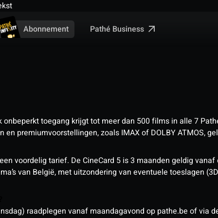
ekst
Pathé Business
Abonnement
nbeperkt toegang krijgt tot meer dan 500 films in alle 7 Pathé
 en premiumvoorstellingen, zoals IMAX of DOLBY ATMOS, geld
een voordelig tarief. De CineCard 5 is 3 maanden geldig vanaf
nema’s van België, met uitzondering van eventuele toeslagen (3
n?
sdag) raadplegen vanaf maandagavond op pathe.be of via de a