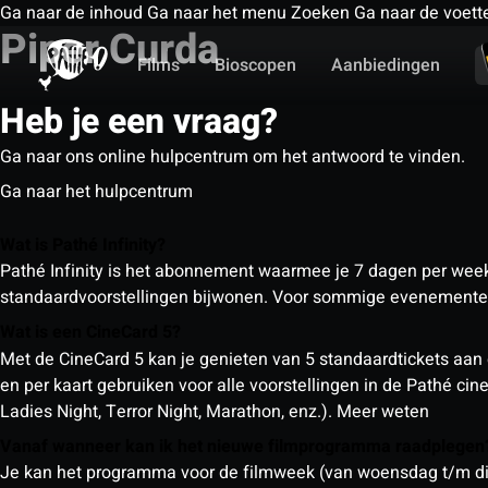
Ga naar de inhoud
Ga naar het menu
Zoeken
Ga naar de voett
Piper Curda
Films
Bioscopen
Aanbiedingen
Heb je een vraag?
Ga naar ons online hulpcentrum om het antwoord te vinden.
Ga naar het hulpcentrum
Wat is Pathé Infinity?
Pathé Infinity is het abonnement waarmee je 7 dagen per week o
standaardvoorstellingen bijwonen. Voor sommige evenementen
Wat is een CineCard 5?
Met de CineCard 5 kan je genieten van 5 standaardtickets aan 
en per kaart gebruiken voor alle voorstellingen in de Pathé ci
Ladies Night, Terror Night, Marathon, enz.).
Meer weten
Vanaf wanneer kan ik het nieuwe filmprogramma raadplege
Je kan het programma voor de filmweek (van woensdag t/m din