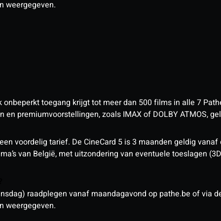
den weergegeven.
nbeperkt toegang krijgt tot meer dan 500 films in alle 7 Pathé
 en premiumvoorstellingen, zoals IMAX of DOLBY ATMOS, geld
een voordelig tarief. De CineCard 5 is 3 maanden geldig vanaf
nema’s van België, met uitzondering van eventuele toeslagen (3
n?
sdag) raadplegen vanaf maandagavond op pathe.be of via de a
den weergegeven.