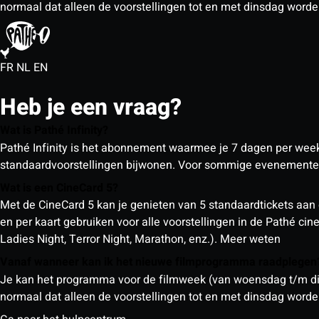
normaal dat alleen de voorstellingen tot en met dinsdag wor
FR
NL
EN
Heb je een vraag?
Wat is Pathé Infinity?
Pathé Infinity is het abonnement waarmee je 7 dagen per week o
standaardvoorstellingen bijwonen. Voor sommige evenementen
Wat is een CineCard 5?
Met de CineCard 5 kan je genieten van 5 standaardtickets aan 
en per kaart gebruiken voor alle voorstellingen in de Pathé ci
Ladies Night, Terror Night, Marathon, enz.).
Meer weten
Vanaf wanneer kan ik het nieuwe filmprogramma raadplege
Je kan het programma voor de filmweek (van woensdag t/m din
normaal dat alleen de voorstellingen tot en met dinsdag wor