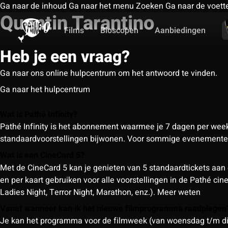
Ga naar de inhoud
Ga naar het menu
Zoeken
Ga naar de voett
Quentin Tarantino
Films
Bioscopen
Aanbiedingen
Heb je een vraag?
Ga naar ons online hulpcentrum om het antwoord te vinden.
Ga naar het hulpcentrum
Wat is Pathé Infinity?
Pathé Infinity is het abonnement waarmee je 7 dagen per week o
standaardvoorstellingen bijwonen. Voor sommige evenementen
Wat is een CineCard 5?
Met de CineCard 5 kan je genieten van 5 standaardtickets aan 
en per kaart gebruiken voor alle voorstellingen in de Pathé ci
Ladies Night, Terror Night, Marathon, enz.).
Meer weten
Vanaf wanneer kan ik het nieuwe filmprogramma raadplege
Je kan het programma voor de filmweek (van woensdag t/m din