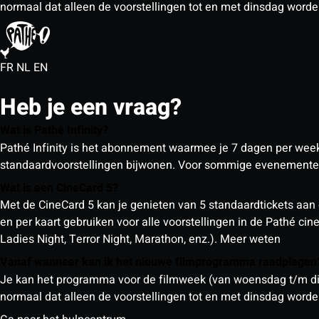
normaal dat alleen de voorstellingen tot en met dinsdag wor
FR
NL
EN
Heb je een vraag?
Wat is Pathé Infinity?
Pathé Infinity is het abonnement waarmee je 7 dagen per week o
standaardvoorstellingen bijwonen. Voor sommige evenementen
Wat is een CineCard 5?
Met de CineCard 5 kan je genieten van 5 standaardtickets aan 
en per kaart gebruiken voor alle voorstellingen in de Pathé ci
Ladies Night, Terror Night, Marathon, enz.).
Meer weten
Vanaf wanneer kan ik het nieuwe filmprogramma raadplege
Je kan het programma voor de filmweek (van woensdag t/m din
normaal dat alleen de voorstellingen tot en met dinsdag wor