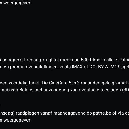
den weergegeven.
nbeperkt toegang krijgt tot meer dan 500 films in alle 7 Pathé
 en premiumvoorstellingen, zoals IMAX of DOLBY ATMOS, geld
een voordelig tarief. De CineCard 5 is 3 maanden geldig vanaf
nema’s van België, met uitzondering van eventuele toeslagen (3
n?
sdag) raadplegen vanaf maandagavond op pathe.be of via de a
den weergegeven.