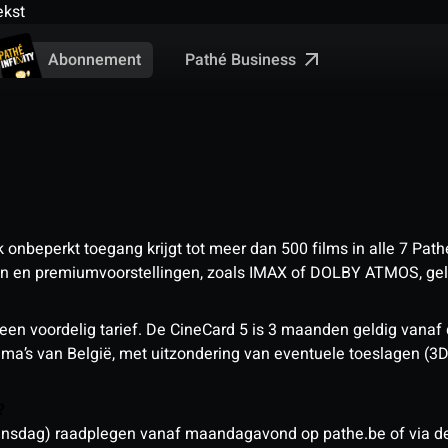
ekst
Pathé Business
Abonnement
nbeperkt toegang krijgt tot meer dan 500 films in alle 7 Pathé
 en premiumvoorstellingen, zoals IMAX of DOLBY ATMOS, geld
een voordelig tarief. De CineCard 5 is 3 maanden geldig vanaf
nema’s van België, met uitzondering van eventuele toeslagen (3
n?
sdag) raadplegen vanaf maandagavond op pathe.be of via de a