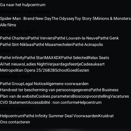
Ga naar het hulpcentrum
Momenteel in de bioscoop
Spider-Man : Brand New Day
The Odyssey
Toy Story 5
Minions & Monsters
Alle films
Waar vind je ons ?
Pathé Charleroi
Pathé Verviers
Pathé Louvain-la-Neuve
Pathé Genk
Pathé Sint-Niklaas
Pathé Maasmechelen
Pathé Acinapolis
OVER
Pathé Infinity
Pathé Star
IMAX
4DX
Pathé Selected
Relax Seats
Al het nieuws
Ladies Night
Verjaardagsfeestje
Cadeaukaart
Metropolitan Opera 25/26
B2B
School
GoedGezien
HANDIGE LINKS
Pathé Group
Legal Notice
Algemene voorwaarden
Handvest ter bescherming van persoonsgegevens
Pathé Business
Plan van de website
Cookies parameters
Bioscoopvoorstelling
Vacatures
CVD Statement
Accessibilité : non conforme
Helpcentrum
HEB JE VRAGEN?
Helpcentrum
Pathé Infinity Summer Deal Voorwaarden
Kruidvat
Ons contacteren