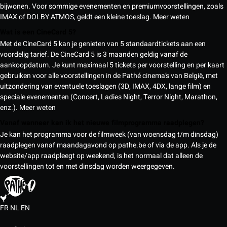
bijwonen. Voor sommige evenementen en premiumvoorstellingen, zoals
IMAX of DOLBY ATMOS, geldt een kleine toeslag.
Meer weten
Wat is een CineCard 5?
Met de CineCard 5 kan je genieten van 5 standaardtickets aan een
voordelig tarief. De CineCard 5 is 3 maanden geldig vanaf de
aankoopdatum. Je kunt maximaal 5 tickets per voorstelling en per kaart
gebruiken voor alle voorstellingen in de Pathé cinema’s van België, met
uitzondering van eventuele toeslagen (3D, IMAX, 4DX, lange film) en
speciale evenementen (Concert, Ladies Night, Terror Night, Marathon,
enz.).
Meer weten
Vanaf wanneer kan ik het nieuwe filmprogramma raadplegen?
Je kan het programma voor de filmweek (van woensdag t/m dinsdag)
raadplegen vanaf maandagavond op pathe.be of via de app. Als je de
website/app raadpleegt op weekend, is het normaal dat alleen de
voorstellingen tot en met dinsdag worden weergegeven.
FR
NL
EN