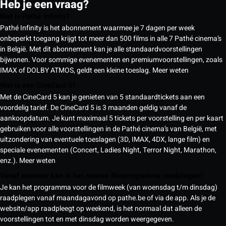
Heb je een vraag?
Wat is Pathé Infinity?
Pathé Infinity is het abonnement waarmee je 7 dagen per week
onbeperkt toegang krijgt tot meer dan 500 films in alle 7 Pathé cinema’s
in België. Met dit abonnement kan je alle standaardvoorstellingen
bijwonen. Voor sommige evenementen en premiumvoorstellingen, zoals
IMAX of DOLBY ATMOS, geldt een kleine toeslag.
Meer weten
Wat is een CineCard 5?
Met de CineCard 5 kan je genieten van 5 standaardtickets aan een
voordelig tarief. De CineCard 5 is 3 maanden geldig vanaf de
aankoopdatum. Je kunt maximaal 5 tickets per voorstelling en per kaart
gebruiken voor alle voorstellingen in de Pathé cinema’s van België, met
uitzondering van eventuele toeslagen (3D, IMAX, 4DX, lange film) en
speciale evenementen (Concert, Ladies Night, Terror Night, Marathon,
enz.).
Meer weten
Vanaf wanneer kan ik het nieuwe filmprogramma raadplegen?
Je kan het programma voor de filmweek (van woensdag t/m dinsdag)
raadplegen vanaf maandagavond op pathe.be of via de app. Als je de
website/app raadpleegt op weekend, is het normaal dat alleen de
voorstellingen tot en met dinsdag worden weergegeven.