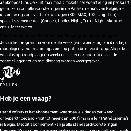
aankoopdatum. Je kunt maximaal 5 tickets per voorstelling en per kaart
gebruiken voor alle voorstellingen in de Pathé cinema’s van België, met
uitzondering van eventuele toeslagen (3D, IMAX, 4DX, lange film) en
speciale evenementen (Concert, Ladies Night, Terror Night, Marathon,
enz.).
Meer weten
Vanaf wanneer kan ik het nieuwe filmprogramma raadplegen?
Je kan het programma voor de filmweek (van woensdag t/m dinsdag)
raadplegen vanaf maandagavond op pathe.be of via de app. Als je de
website/app raadpleegt op weekend, is het normaal dat alleen de
voorstellingen tot en met dinsdag worden weergegeven.
FR
NL
EN
Heb je een vraag?
Wat is Pathé Infinity?
Pathé Infinity is het abonnement waarmee je 7 dagen per week
onbeperkt toegang krijgt tot meer dan 500 films in alle 7 Pathé cinema’s
in België. Met dit abonnement kan je alle standaardvoorstellingen
bijwonen. Voor sommige evenementen en premiumvoorstellingen, zoals