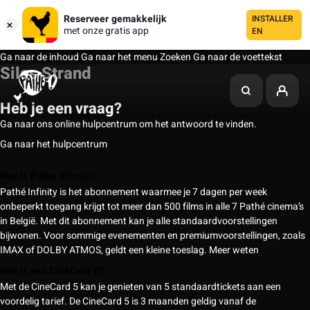
Reserveer gemakkelijk
INSTALLER
met onze gratis app
EN
Ga naar de inhoud
Ga naar het menu
Zoeken
Ga naar de voettekst
Silas Strand
Heb je een vraag?
Ga naar ons online hulpcentrum om het antwoord te vinden.
Ga naar het hulpcentrum
Wat is Pathé Infinity?
Pathé Infinity is het abonnement waarmee je 7 dagen per week
onbeperkt toegang krijgt tot meer dan 500 films in alle 7 Pathé cinema’s
in België. Met dit abonnement kan je alle standaardvoorstellingen
bijwonen. Voor sommige evenementen en premiumvoorstellingen, zoals
IMAX of DOLBY ATMOS, geldt een kleine toeslag.
Meer weten
Wat is een CineCard 5?
Met de CineCard 5 kan je genieten van 5 standaardtickets aan een
voordelig tarief. De CineCard 5 is 3 maanden geldig vanaf de