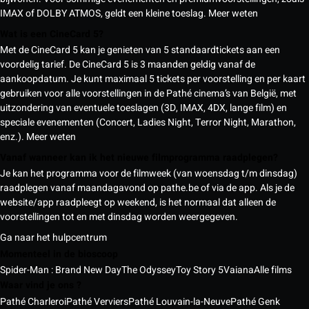
IMAX of DOLBY ATMOS, geldt een kleine toeslag.
Meer weten
Wat is een CineCard 5?
Met de CineCard 5 kan je genieten van 5 standaardtickets aan een
voordelig tarief. De CineCard 5 is 3 maanden geldig vanaf de
aankoopdatum. Je kunt maximaal 5 tickets per voorstelling en per kaart
gebruiken voor alle voorstellingen in de Pathé cinema’s van België, met
uitzondering van eventuele toeslagen (3D, IMAX, 4DX, lange film) en
speciale evenementen (Concert, Ladies Night, Terror Night, Marathon,
enz.).
Meer weten
Vanaf wanneer kan ik het nieuwe filmprogramma raadplegen?
Je kan het programma voor de filmweek (van woensdag t/m dinsdag)
raadplegen vanaf maandagavond op pathe.be of via de app. Als je de
website/app raadpleegt op weekend, is het normaal dat alleen de
voorstellingen tot en met dinsdag worden weergegeven.
Ga naar het hulpcentrum
Momenteel in de bioscoop
Spider-Man : Brand New Day
The Odyssey
Toy Story 5
Vaiana
Alle films
Waar vind je ons ?
Pathé Charleroi
Pathé Verviers
Pathé Louvain-la-Neuve
Pathé Genk