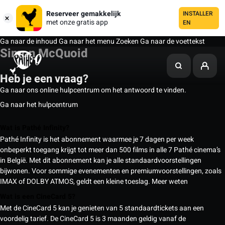
Reserveer gemakkelijk
INSTALLER
met onze gratis app
EN
Ga naar de inhoud
Ga naar het menu
Zoeken
Ga naar de voettekst
Simon McQuoid
Heb je een vraag?
Ga naar ons online hulpcentrum om het antwoord te vinden.
Ga naar het hulpcentrum
Wat is Pathé Infinity?
Pathé Infinity is het abonnement waarmee je 7 dagen per week
onbeperkt toegang krijgt tot meer dan 500 films in alle 7 Pathé cinema’s
in België. Met dit abonnement kan je alle standaardvoorstellingen
bijwonen. Voor sommige evenementen en premiumvoorstellingen, zoals
IMAX of DOLBY ATMOS, geldt een kleine toeslag.
Meer weten
Wat is een CineCard 5?
Met de CineCard 5 kan je genieten van 5 standaardtickets aan een
voordelig tarief. De CineCard 5 is 3 maanden geldig vanaf de