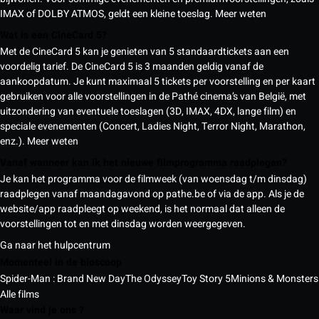
IMAX of DOLBY ATMOS, geldt een kleine toeslag.
Meer weten
Wat is een CineCard 5?
Met de CineCard 5 kan je genieten van 5 standaardtickets aan een
voordelig tarief. De CineCard 5 is 3 maanden geldig vanaf de
aankoopdatum. Je kunt maximaal 5 tickets per voorstelling en per kaart
gebruiken voor alle voorstellingen in de Pathé cinema’s van België, met
uitzondering van eventuele toeslagen (3D, IMAX, 4DX, lange film) en
speciale evenementen (Concert, Ladies Night, Terror Night, Marathon,
enz.).
Meer weten
Vanaf wanneer kan ik het nieuwe filmprogramma raadplegen?
Je kan het programma voor de filmweek (van woensdag t/m dinsdag)
raadplegen vanaf maandagavond op pathe.be of via de app. Als je de
website/app raadpleegt op weekend, is het normaal dat alleen de
voorstellingen tot en met dinsdag worden weergegeven.
Ga naar het hulpcentrum
Momenteel in de bioscoop
Spider-Man : Brand New Day
The Odyssey
Toy Story 5
Minions & Monsters
Alle films
Waar vind je ons ?