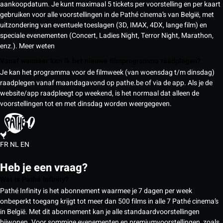
aankoopdatum. Je kunt maximaal 5 tickets per voorstelling en per kaart
gebruiken voor alle voorstellingen in de Pathé cinema’s van België, met
uitzondering van eventuele toeslagen (3D, IMAX, 4DX, lange film) en
speciale evenementen (Concert, Ladies Night, Terror Night, Marathon,
enz.).
Meer weten
Vanaf wanneer kan ik het nieuwe filmprogramma raadplegen?
Je kan het programma voor de filmweek (van woensdag t/m dinsdag)
raadplegen vanaf maandagavond op pathe.be of via de app. Als je de
website/app raadpleegt op weekend, is het normaal dat alleen de
voorstellingen tot en met dinsdag worden weergegeven.
FR
NL
EN
Heb je een vraag?
Wat is Pathé Infinity?
Pathé Infinity is het abonnement waarmee je 7 dagen per week
onbeperkt toegang krijgt tot meer dan 500 films in alle 7 Pathé cinema’s
in België. Met dit abonnement kan je alle standaardvoorstellingen
bijwonen. Voor sommige evenementen en premiumvoorstellingen, zoals