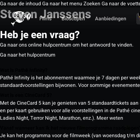
Ga naar de inhoud
Ga naar het menu
Zoeken
Ga naar de voett
Steven Janssens
Films
Bioscopen
Aanbiedingen
Heb je een vraag?
Ga naar ons online hulpcentrum om het antwoord te vinden.
Ga naar het hulpcentrum
Wat is Pathé Infinity?
Pathé Infinity is het abonnement waarmee je 7 dagen per week o
standaardvoorstellingen bijwonen. Voor sommige evenementen
Wat is een CineCard 5?
Met de CineCard 5 kan je genieten van 5 standaardtickets aan 
en per kaart gebruiken voor alle voorstellingen in de Pathé ci
Ladies Night, Terror Night, Marathon, enz.).
Meer weten
Vanaf wanneer kan ik het nieuwe filmprogramma raadplege
Je kan het programma voor de filmweek (van woensdag t/m din