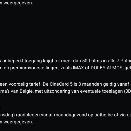
den weergegeven.
nbeperkt toegang krijgt tot meer dan 500 films in alle 7 Pathé
 en premiumvoorstellingen, zoals IMAX of DOLBY ATMOS, geld
een voordelig tarief. De CineCard 5 is 3 maanden geldig vanaf
nema’s van België, met uitzondering van eventuele toeslagen (3
n?
sdag) raadplegen vanaf maandagavond op pathe.be of via de a
den weergegeven.