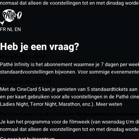
normaal dat alleen de voorstellingen tot en met dinsdag wor
FR
NL
EN
Heb je een vraag?
Wat is Pathé Infinity?
Pathé Infinity is het abonnement waarmee je 7 dagen per week o
standaardvoorstellingen bijwonen. Voor sommige evenementen
Wat is een CineCard 5?
Met de CineCard 5 kan je genieten van 5 standaardtickets aan 
en per kaart gebruiken voor alle voorstellingen in de Pathé ci
Ladies Night, Terror Night, Marathon, enz.).
Meer weten
Vanaf wanneer kan ik het nieuwe filmprogramma raadplege
Je kan het programma voor de filmweek (van woensdag t/m din
normaal dat alleen de voorstellingen tot en met dinsdag wor