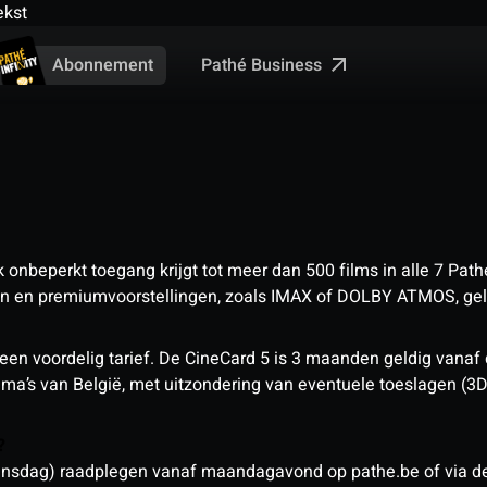
ekst
Pathé Business
Abonnement
nbeperkt toegang krijgt tot meer dan 500 films in alle 7 Pathé
 en premiumvoorstellingen, zoals IMAX of DOLBY ATMOS, geld
een voordelig tarief. De CineCard 5 is 3 maanden geldig vanaf
nema’s van België, met uitzondering van eventuele toeslagen (3
n?
sdag) raadplegen vanaf maandagavond op pathe.be of via de a